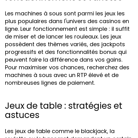
Les machines à sous sont parmi les jeux les
plus populaires dans l'univers des casinos en
ligne. Leur fonctionnement est simple : il suffit
de miser et de lancer les rouleaux. Les jeux
possèdent des thèmes variés, des jackpots
progressifs et des fonctionnalités bonus qui
peuvent faire la différence dans vos gains.
Pour maximiser vos chances, recherchez des
machines à sous avec un RTP élevé et de
nombreuses lignes de paiement.
Jeux de table : stratégies et
astuces
Les jeux de table comme le blackjack, la