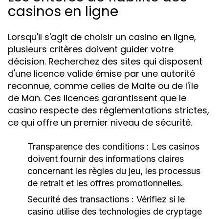
casinos en ligne
Lorsqu'il s'agit de choisir un casino en ligne,
plusieurs critères doivent guider votre
décision. Recherchez des sites qui disposent
d'une licence valide émise par une autorité
reconnue, comme celles de Malte ou de l'île
de Man. Ces licences garantissent que le
casino respecte des réglementations strictes,
ce qui offre un premier niveau de sécurité.
Transparence des conditions :
Les casinos
doivent fournir des informations claires
concernant les règles du jeu, les processus
de retrait et les offres promotionnelles.
Securité des transactions :
Vérifiez si le
casino utilise des technologies de cryptage