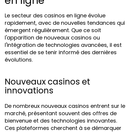
en ligne
Le secteur des casinos en ligne évolue
rapidement, avec de nouvelles tendances qui
émergent régulièrement. Que ce soit
l'apparition de nouveaux casinos ou
l'intégration de technologies avancées, il est
essentiel de se tenir informé des dernières
évolutions.
Nouveaux casinos et
innovations
De nombreux nouveaux casinos entrent sur le
marché, présentant souvent des offres de
bienvenue et des technologies innovantes.
Ces plateformes cherchent à se démarquer