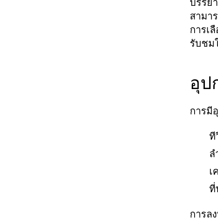
บรรยาก
สามารถ
การเลื
รับชมใ
อุป
การมีอ
ที
ล
เ
ที
การลง