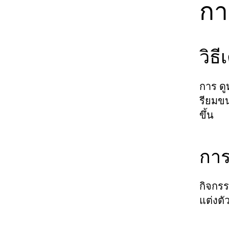
กา
วิธ
การ
ดู
รียมขน
ขึ้น
การ
กิจกร
แต่งตั