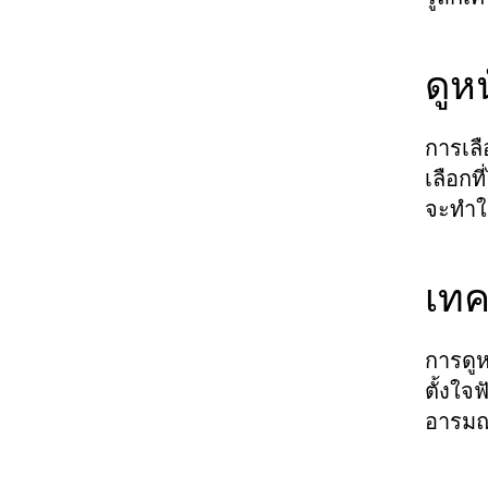
ดูห
การเลื
เลือกท
จะทำใ
เทค
การดูห
ตั้งใจ
อารมณ์