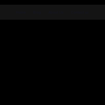
Home
Blog
About Us
Contact us