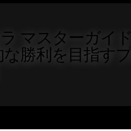
ラ マスターガイ
略的な勝利を目指す
に