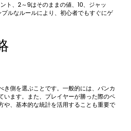
ント、2～9はそのままの値、10、ジャッ
ンプルなルールにより、初心者でもすぐにゲ
略
べき側を選ぶことです。一般的には、バンカ
ています。また、プレイヤーが勝った際のペ
方や、基本的な統計を活用することも重要で