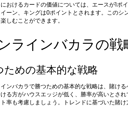
におけるカードの価値については、エースが1ポイ
クイーン、キングは0ポイントとされます。このシ
を楽しむことができます。
ンラインバカラの戦
つための基本的な戦略
ラインバカラで勝つための基本的な戦略は、賭ける
賭ける方がハウスエッジが低く、勝率が高いとされ
ウト率も考慮しましょう。トレンドに基づいた賭け