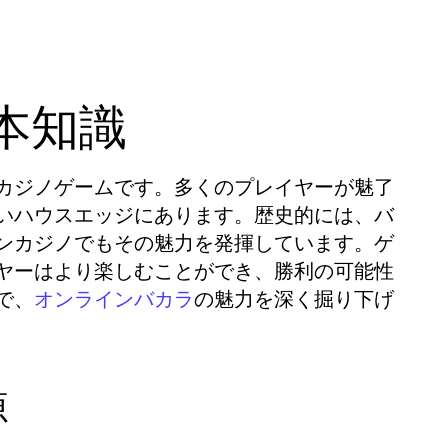
本知識
カジノゲームです。多くのプレイヤーが魅了
いハウスエッジにあります。歴史的には、バ
ンカジノでもその魅力を発揮しています。ゲ
ヤーはより楽しむことができ、勝利の可能性
で、
の魅力を深く掘り下げ
オンラインバカラ
源