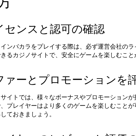
方
イセンスと認可の確認
ラインバカラをプレイする際は、必ず運営会社のラ
できるカジノサイトで、安全にゲームを楽しむこと
ファーとプロモーションを
ノサイトでは、様々なボーナスやプロモーションが
で、プレイヤーはより多くのゲームを楽しむことが
解しておきましょう。