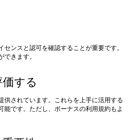
イセンスと認可を確認することが重要です。
ができます。
評価する
提供されています。これらを上手に活用する
可能です。ただし、ボーナスの利用規約もよ