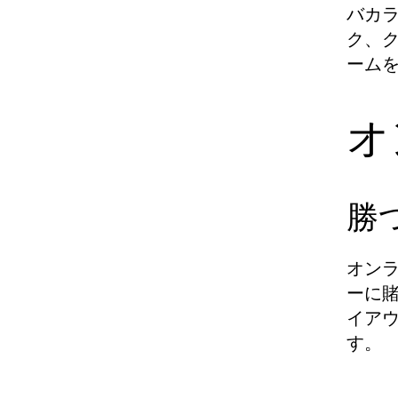
バカラ
ク、
ーム
オ
勝
オン
ーに
イア
す。