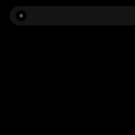
Gatevirtual
G