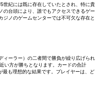
15世紀には既に存在していたとされ、特に貴
ノの台頭により、誰でもアクセスできるゲー
カジノのゲームセンターでは不可欠な存在と
ディーラー）の二者間で勝負が繰り広げられ
に近い方が勝ちとなります。カードの合計
」が最も理想的な結果です。プレイヤーは、ど