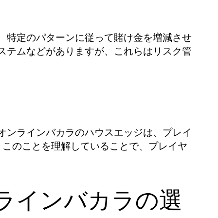
、特定のパターンに従って賭け金を増減させ
ステムなどがありますが、これらはリスク管
オンラインバカラのハウスエッジは、プレイ
です。このことを理解していることで、プレイヤ
ラインバカラの選