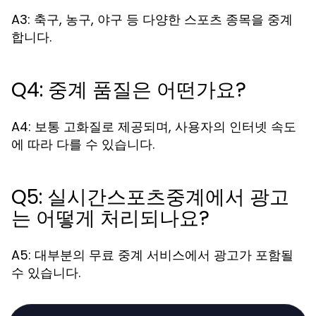
A3: 축구, 농구, 야구 등 다양한 스포츠 종목을 중계
합니다.
Q4: 중계 품질은 어떤가요?
A4: 보통 고화질로 제공되며, 사용자의 인터넷 속도
에 따라 다를 수 있습니다.
Q5: 실시간스포츠중계에서 광고
는 어떻게 처리되나요?
A5: 대부분의 무료 중계 서비스에서 광고가 포함될
수 있습니다.