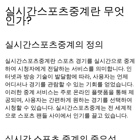
실시간스포츠중계란 무엇
인가?
실시간스포츠중계의 정의
실시간스포츠중계란 스포츠 경기를 실시간으로 중계
하여 시청자에게 전달하는 서비스를 의미합니다. 인
터넷과 방송 기술이 발달함에 따라, 사용자는 언제
어디서나 경기를 관람할 수 있는 기회를 얻었습니다.
이러한 중계 서비스는 주로 온라인 플랫폼을 통해 제
공되며, 사용자는 간편하게 원하는 경기를 선택하여
시청할 수 있습니다.
는 전 세계적
실시간스포츠중계
으로 스포츠 팬들 사이에서 인기를 끌고 있습니다.
실시간 스포츠 중계의 중요성