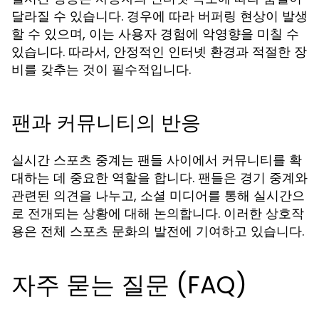
달라질 수 있습니다. 경우에 따라 버퍼링 현상이 발생
할 수 있으며, 이는 사용자 경험에 악영향을 미칠 수
있습니다. 따라서, 안정적인 인터넷 환경과 적절한 장
비를 갖추는 것이 필수적입니다.
팬과 커뮤니티의 반응
실시간 스포츠 중계는 팬들 사이에서 커뮤니티를 확
대하는 데 중요한 역할을 합니다. 팬들은 경기 중계와
관련된 의견을 나누고, 소셜 미디어를 통해 실시간으
로 전개되는 상황에 대해 논의합니다. 이러한 상호작
용은 전체 스포츠 문화의 발전에 기여하고 있습니다.
자주 묻는 질문 (FAQ)