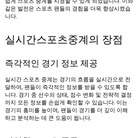
쉽게 스포츠 중계를 시청할 수 있게 되었습니다. 이와
같은 발전은 스포츠 팬들의 경험을 더욱 향상시켰습
니다.
실시간스포츠중계의 장점
즉각적인 경기 정보 제공
실시간 스포츠 중계는 경기의 흐름을 실시간으로 전
달하여, 팬들이 즉각적인 정보를 받을 수 있도록 합
니다. 경기 중 선수의 상태, 점수 변화 및 전략적 결정
까지 모든 정보를 손쉽게 확인할 수 있습니다. 이는
경기의 흥미를 높이며, 팬들이 경기를 더 깊이 이해
하고 분석하는 데 큰 도움이 됩니다.