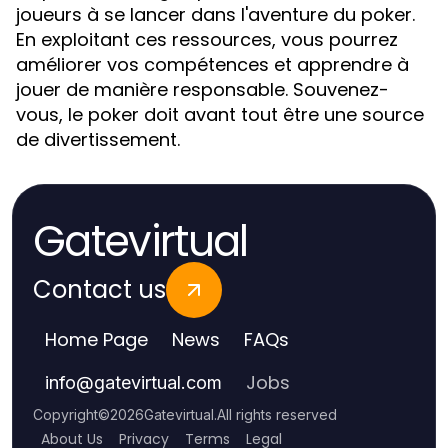
joueurs à se lancer dans l'aventure du poker.
En exploitant ces ressources, vous pourrez
améliorer vos compétences et apprendre à
jouer de manière responsable. Souvenez-
vous, le poker doit avant tout être une source
de divertissement.
Gatevirtual
Contact us
Home Page
News
FAQs
Jobs
info
@
gatevirtual.com
Copyright
©
2026
Gatevirtual
.
All rights reserved
About Us
Privacy
Terms
Legal