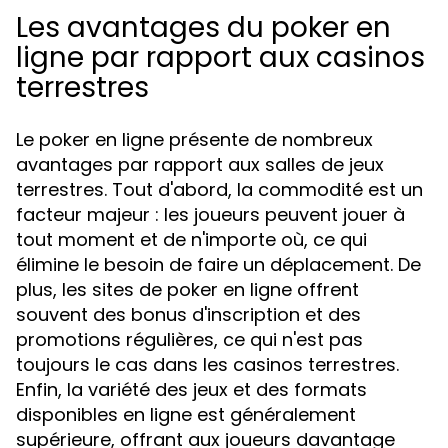
Les avantages du poker en
ligne par rapport aux casinos
terrestres
Le poker en ligne présente de nombreux
avantages par rapport aux salles de jeux
terrestres. Tout d'abord, la commodité est un
facteur majeur : les joueurs peuvent jouer à
tout moment et de n'importe où, ce qui
élimine le besoin de faire un déplacement. De
plus, les sites de poker en ligne offrent
souvent des bonus d'inscription et des
promotions régulières, ce qui n'est pas
toujours le cas dans les casinos terrestres.
Enfin, la variété des jeux et des formats
disponibles en ligne est généralement
supérieure, offrant aux joueurs davantage