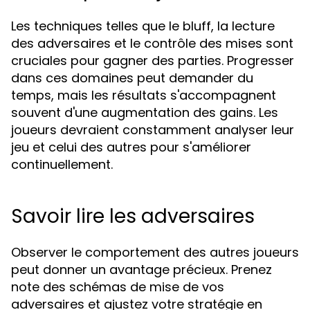
Les techniques telles que le bluff, la lecture
des adversaires et le contrôle des mises sont
cruciales pour gagner des parties. Progresser
dans ces domaines peut demander du
temps, mais les résultats s'accompagnent
souvent d'une augmentation des gains. Les
joueurs devraient constamment analyser leur
jeu et celui des autres pour s'améliorer
continuellement.
Savoir lire les adversaires
Observer le comportement des autres joueurs
peut donner un avantage précieux. Prenez
note des schémas de mise de vos
adversaires et ajustez votre stratégie en