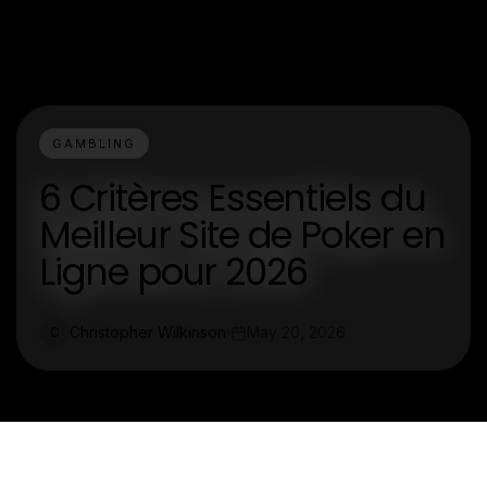
GAMBLING
6 Critères Essentiels du
Meilleur Site de Poker en
Ligne pour 2026
Christopher Wilkinson
May 20, 2026
C