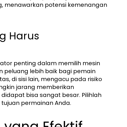
ng, menawarkan potensi kemenangan
ng Harus
ikator penting dalam memilih mesin
n peluang lebih baik bagi pemain
s, di sisi lain, mengacu pada risiko
mungkin jarang memberikan
idapat bisa sangat besar. Pilihlah
n tujuan permainan Anda.
 yang Efektif