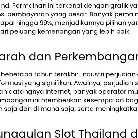
and. Permainan ini terkenal dengan grafik
si pembayaran yang besar. Banyak pemain
pai hingga 99%, menjadikannya pilihan ya
ri peluang kemenangan yang lebih baik.
jarah dan Perkembangan 
 beberapa tahun terakhir, industri perjudia
formasi yang signifikan. Awalnya, perjudian sl
n datangnya internet, banyak operator mul
embangan ini memberikan kesempatan bagi
 saja dan di mana saja, serta meningkatkan
nggulan Slot Thailand di