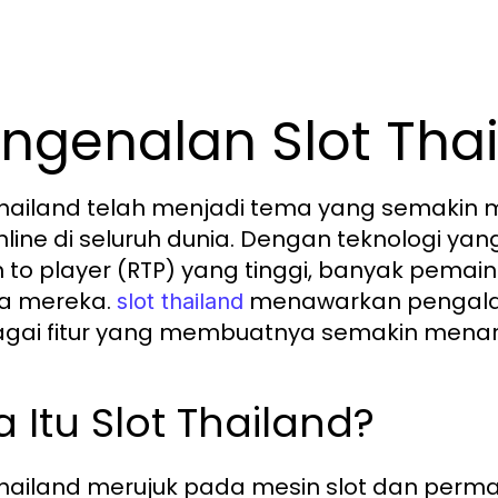
ngenalan Slot Tha
Thailand telah menjadi tema yang semakin
online di seluruh dunia. Dengan teknologi y
n to player (RTP) yang tinggi, banyak pemain
a mereka.
menawarkan pengala
slot thailand
gai fitur yang membuatnya semakin menari
 Itu Slot Thailand?
Thailand merujuk pada mesin slot dan permai