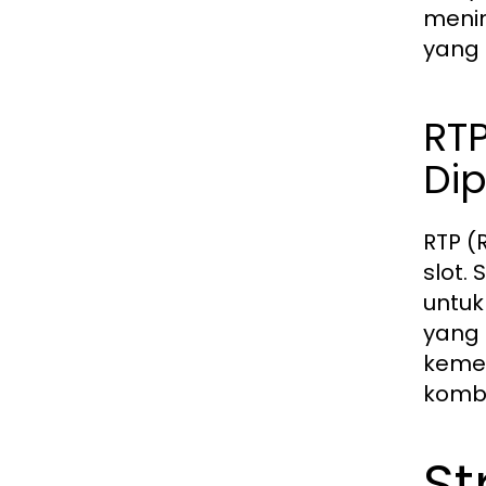
meni
yang 
RTP
Di
RTP (
slot.
untuk
yang 
kemen
kombi
St