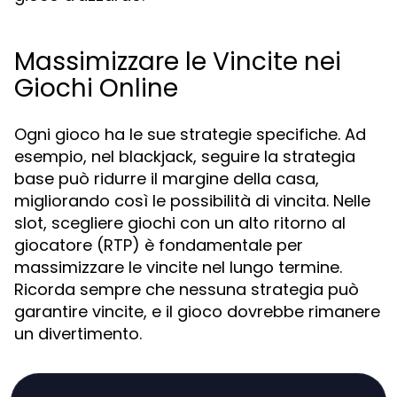
Massimizzare le Vincite nei
Giochi Online
Ogni gioco ha le sue strategie specifiche. Ad
esempio, nel blackjack, seguire la strategia
base può ridurre il margine della casa,
migliorando così le possibilità di vincita. Nelle
slot, scegliere giochi con un alto ritorno al
giocatore (RTP) è fondamentale per
massimizzare le vincite nel lungo termine.
Ricorda sempre che nessuna strategia può
garantire vincite, e il gioco dovrebbe rimanere
un divertimento.