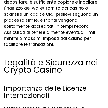
depositare, è sufficiente copiare e incollare
l'indirizzo del wallet fornito dal casino o
scansire un codice QR. I prelievi seguono un
processo simile, e i fondi vengono
solitamente accreditati in tempi record.
Assicurati di tenere a mente eventuali limiti
minimi o massimi imposti dal casino per
facilitare le transazioni.
Legalità e Sicurezza nei
Crypto Casino
Importanza delle Licenze
Internazionali