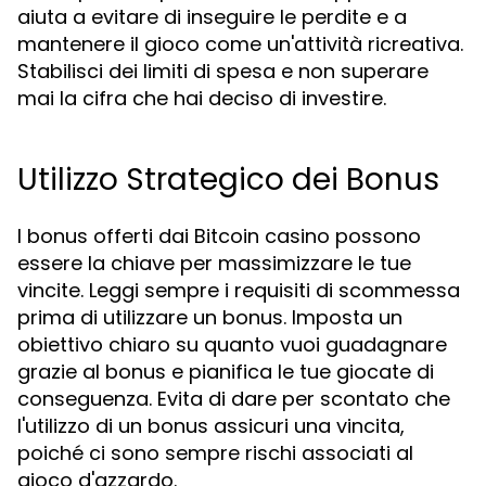
aiuta a evitare di inseguire le perdite e a
mantenere il gioco come un'attività ricreativa.
Stabilisci dei limiti di spesa e non superare
mai la cifra che hai deciso di investire.
Utilizzo Strategico dei Bonus
I bonus offerti dai Bitcoin casino possono
essere la chiave per massimizzare le tue
vincite. Leggi sempre i requisiti di scommessa
prima di utilizzare un bonus. Imposta un
obiettivo chiaro su quanto vuoi guadagnare
grazie al bonus e pianifica le tue giocate di
conseguenza. Evita di dare per scontato che
l'utilizzo di un bonus assicuri una vincita,
poiché ci sono sempre rischi associati al
gioco d'azzardo.