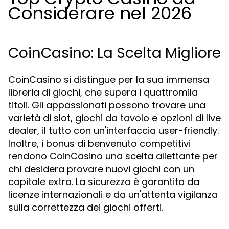
Considerare nel 2026
CoinCasino: La Scelta Migliore
CoinCasino si distingue per la sua immensa
libreria di giochi, che supera i quattromila
titoli. Gli appassionati possono trovare una
varietà di slot, giochi da tavolo e opzioni di live
dealer, il tutto con un'interfaccia user-friendly.
Inoltre, i bonus di benvenuto competitivi
rendono CoinCasino una scelta allettante per
chi desidera provare nuovi giochi con un
capitale extra. La sicurezza è garantita da
licenze internazionali e da un'attenta vigilanza
sulla correttezza dei giochi offerti.