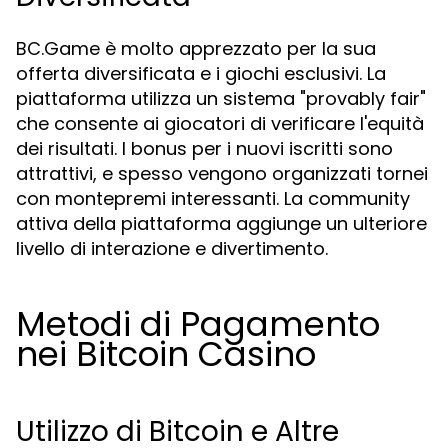
BC.Game è molto apprezzato per la sua
offerta diversificata e i giochi esclusivi. La
piattaforma utilizza un sistema "provably fair"
che consente ai giocatori di verificare l'equità
dei risultati. I bonus per i nuovi iscritti sono
attrattivi, e spesso vengono organizzati tornei
con montepremi interessanti. La community
attiva della piattaforma aggiunge un ulteriore
livello di interazione e divertimento.
Metodi di Pagamento
nei Bitcoin Casino
Utilizzo di Bitcoin e Altre