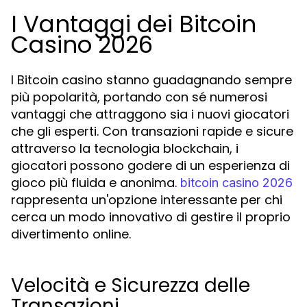
I Vantaggi dei Bitcoin
Casino 2026
I Bitcoin casino stanno guadagnando sempre
più popolarità, portando con sé numerosi
vantaggi che attraggono sia i nuovi giocatori
che gli esperti. Con transazioni rapide e sicure
attraverso la tecnologia blockchain, i
giocatori possono godere di un esperienza di
gioco più fluida e anonima.
bitcoin casino 2026
rappresenta un'opzione interessante per chi
cerca un modo innovativo di gestire il proprio
divertimento online.
Velocità e Sicurezza delle
Transazioni