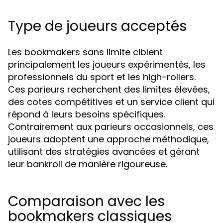
Type de joueurs acceptés
Les bookmakers sans limite ciblent
principalement les joueurs expérimentés, les
professionnels du sport et les high-rollers.
Ces parieurs recherchent des limites élevées,
des cotes compétitives et un service client qui
répond à leurs besoins spécifiques.
Contrairement aux parieurs occasionnels, ces
joueurs adoptent une approche méthodique,
utilisant des stratégies avancées et gérant
leur bankroll de manière rigoureuse.
Comparaison avec les
bookmakers classiques