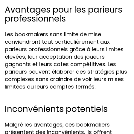
Avantages pour les parieurs
professionnels
Les bookmakers sans limite de mise
conviendront tout particulièrement aux
parieurs professionnels grâce à leurs limites
élevées, leur acceptation des joueurs
gagnants et leurs cotes compétitives. Les
parieurs peuvent élaborer des stratégies plus
complexes sans craindre de voir leurs mises
limitées ou leurs comptes fermés.
Inconvénients potentiels
Malgré les avantages, ces bookmakers
présentent des inconvénients. Ils offrent