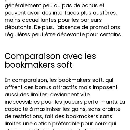
généralement peu ou pas de bonus et
peuvent avoir des interfaces plus austères,
moins accueillantes pour les parieurs
débutants. De plus, l'absence de promotions
régulières peut être décevante pour certains.
Comparaison avec les
bookmakers soft
En comparaison, les bookmakers soft, qui
offrent des bonus attractifs mais imposent
aussi des limites, deviennent vite
inaccessibles pour les joueurs performants. La
capacité à maximiser les gains, sans crainte
de restrictions, fait des bookmakers sans
limites une option préférable pour ceux qui