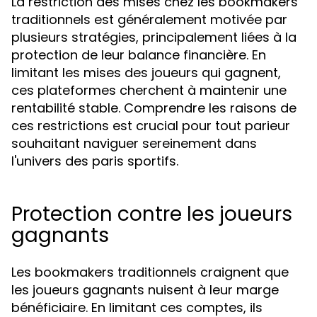
La restriction des mises chez les bookmakers
traditionnels est généralement motivée par
plusieurs stratégies, principalement liées à la
protection de leur balance financière. En
limitant les mises des joueurs qui gagnent,
ces plateformes cherchent à maintenir une
rentabilité stable. Comprendre les raisons de
ces restrictions est crucial pour tout parieur
souhaitant naviguer sereinement dans
l'univers des paris sportifs.
Protection contre les joueurs
gagnants
Les bookmakers traditionnels craignent que
les joueurs gagnants nuisent à leur marge
bénéficiaire. En limitant ces comptes, ils