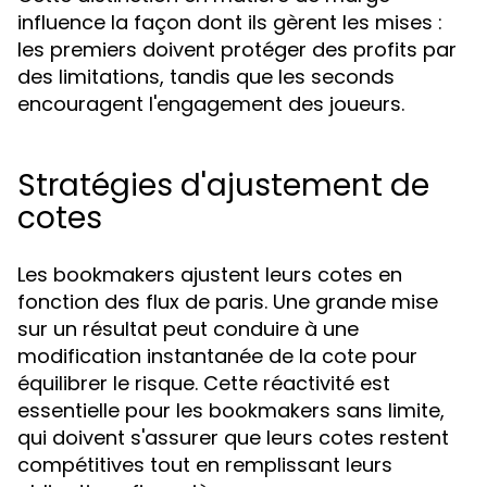
influence la façon dont ils gèrent les mises :
les premiers doivent protéger des profits par
des limitations, tandis que les seconds
encouragent l'engagement des joueurs.
Stratégies d'ajustement de
cotes
Les bookmakers ajustent leurs cotes en
fonction des flux de paris. Une grande mise
sur un résultat peut conduire à une
modification instantanée de la cote pour
équilibrer le risque. Cette réactivité est
essentielle pour les bookmakers sans limite,
qui doivent s'assurer que leurs cotes restent
compétitives tout en remplissant leurs