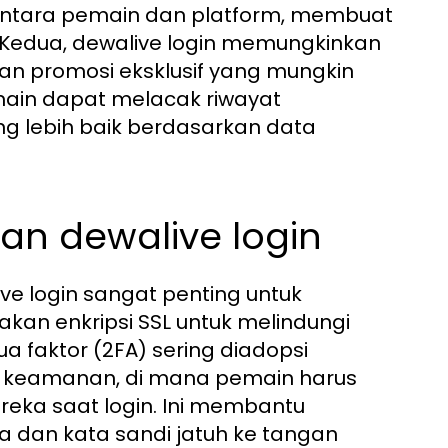
antara pemain dan platform, membuat
. Kedua, dewalive login memungkinkan
n promosi eksklusif yang mungkin
emain dapat melacak riwayat
g lebih baik berdasarkan data
n dewalive login
e login sangat penting untuk
kan enkripsi SSL untuk melindungi
dua faktor (2FA) sering diadopsi
 keamanan, di mana pemain harus
eka saat login. Ini membantu
 dan kata sandi jatuh ke tangan