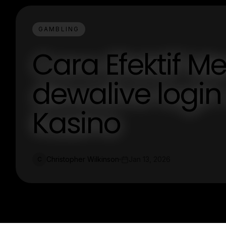
GAMBLING
Cara Efektif 
dewalive logi
Kasino
Christopher Wilkinson
Jan 13, 2026
C