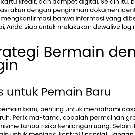
 kartu kredit, dan dompet digital. Selain it
ikasi akun dengan pengiriman dokumen iden
 mengkonfirmasi bahwa informasi yang dibe
ai, Anda siap untuk melakukan dewalive logi
rategi Bermain de
gin
ps untuk Pemain Baru
pemain baru, penting untuk memahami das
ruh. Pertama-tama, cobalah permainan gra
isme tanpa risiko kehilangan uang. Selain 
in untuk menjaga kontrol finansial. Janga