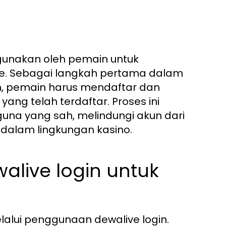
igunakan oleh pemain untuk
ne. Sebagai langkah pertama dalam
, pemain harus mendaftar dan
ng telah terdaftar. Proses ini
na yang sah, melindungi akun dari
 dalam lingkungan kasino.
live login untuk
alui penggunaan dewalive login.