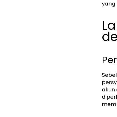
yang 
La
de
Pe
Sebel
persy
akun 
diper
memp