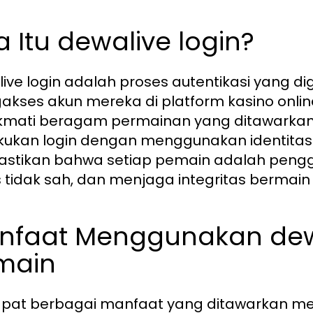
 Itu dewalive login?
ive login adalah proses autentikasi yang d
kses akun mereka di platform kasino onli
mati beragam permainan yang ditawarkan
ukan login dengan menggunakan identitas ya
tikan bahwa setiap pemain adalah penggu
 tidak sah, dan menjaga integritas bermain
nfaat Menggunakan dewa
main
pat berbagai manfaat yang ditawarkan mel