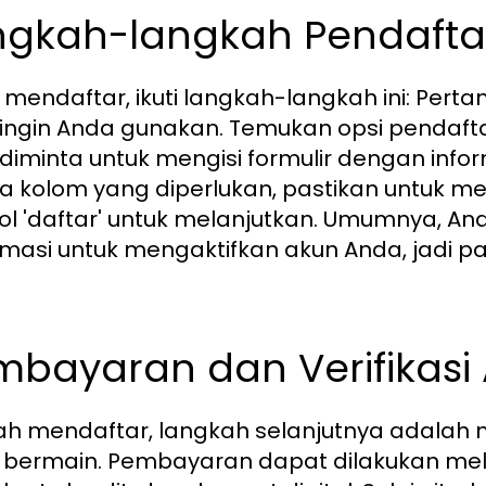
ngkah-langkah Pendafta
 mendaftar, ikuti langkah-langkah ini: Pertam
ingin Anda gunakan. Temukan opsi pendafta
diminta untuk mengisi formulir dengan infor
 kolom yang diperlukan, pastikan untuk mem
l 'daftar' untuk melanjutkan. Umumnya, A
rmasi untuk mengaktifkan akun Anda, jadi 
mbayaran dan Verifikasi
ah mendaftar, langkah selanjutnya adalah
 bermain. Pembayaran dapat dilakukan mela