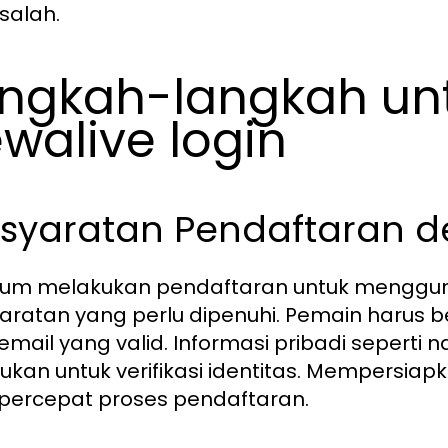
salah.
ngkah-langkah un
walive login
rsyaratan Pendaftaran de
um melakukan pendaftaran untuk mengguna
aratan yang perlu dipenuhi. Pemain harus be
email yang valid. Informasi pribadi seperti
lukan untuk verifikasi identitas. Mempersiap
ercepat proses pendaftaran.