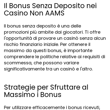
Il Bonus Senza Deposito nei
Casino Non AAMS
Il bonus senza deposito è una delle
promozioni più ambite dai giocatori. Ti offre
l'opportunità di provare un casinò senza alcun
rischio finanziario iniziale. Per ottenere il
massimo da questi bonus, è importante
comprendere le politiche relative ai requisiti di
scommessa, che possono variare
significativamente tra un casinò e l'altro.
Strategie per Sfruttare al
Massimo i Bonus
Per utilizzare efficacemente i bonus ricevuti,