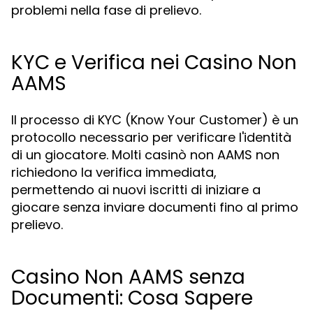
problemi nella fase di prelievo.
KYC e Verifica nei Casino Non
AAMS
Il processo di KYC (Know Your Customer) è un
protocollo necessario per verificare l'identità
di un giocatore. Molti casinò non AAMS non
richiedono la verifica immediata,
permettendo ai nuovi iscritti di iniziare a
giocare senza inviare documenti fino al primo
prelievo.
Casino Non AAMS senza
Documenti: Cosa Sapere