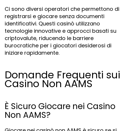
Ci sono diversi operatori che permettono di
registrarsi e giocare senza documenti
identificativi. Questi casinò utilizzano
tecnologie innovative e approcci basati su
criptovalute, riducendo le barriere
burocratiche per i giocatori desiderosi di
iniziare rapidamente.
Domande Frequenti sui
Casino Non AAMS
È Sicuro Giocare nei Casino
Non AAMS?
Giocare nei casinò non AAMS è sicuro se si