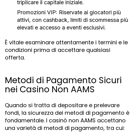
triplicare il capitale iniziale.
Promozioni VIP:
Riservate ai giocatori più
attivi, con cashback, limiti di scommessa più
elevati e accesso a eventi esclusivi.
È vitale esaminare attentamente i termini e le
condizioni prima di accettare qualsiasi
offerta.
Metodi di Pagamento Sicuri
nei Casino Non AAMS
Quando si tratta di depositare e prelevare
fondi, la sicurezza dei metodi di pagamento è
fondamentale. I casinò non AAMS accettano
una varietà di metodi di pagamento, tra cui: