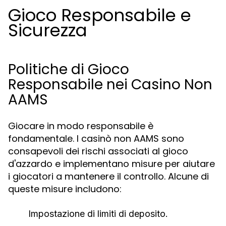
Gioco Responsabile e
Sicurezza
Politiche di Gioco
Responsabile nei Casino Non
AAMS
Giocare in modo responsabile è
fondamentale. I casinò non AAMS sono
consapevoli dei rischi associati al gioco
d'azzardo e implementano misure per aiutare
i giocatori a mantenere il controllo. Alcune di
queste misure includono:
Impostazione di limiti di deposito.