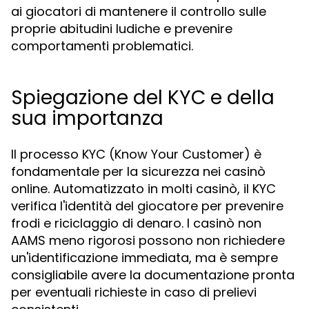
ai giocatori di mantenere il controllo sulle
proprie abitudini ludiche e prevenire
comportamenti problematici.
Spiegazione del KYC e della
sua importanza
Il processo KYC (Know Your Customer) è
fondamentale per la sicurezza nei casinò
online. Automatizzato in molti casinò, il KYC
verifica l'identità del giocatore per prevenire
frodi e riciclaggio di denaro. I casinò non
AAMS meno rigorosi possono non richiedere
un'identificazione immediata, ma è sempre
consigliabile avere la documentazione pronta
per eventuali richieste in caso di prelievi