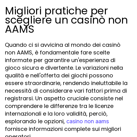
Migliori pratiche per
scegliere un casinò non
AAMS
Quando ci si avvicina al mondo dei casinò
non AAMS, è fondamentale fare scelte
informate per garantire un'esperienza di
gioco sicura e divertente. Le variazioni nella
qualità e nell'offerta dei giochi possono
essere straordinarie, rendendo ineluttabile la
necessità di considerare vari fattori prima di
registrarsi. Un aspetto cruciale consiste nel
comprendere le differenze tra le licenze
internazionali e la loro validità, perciò,
esplorando le opzioni,
casino non aams
fornisce informazioni complete sui migliori
operatori.