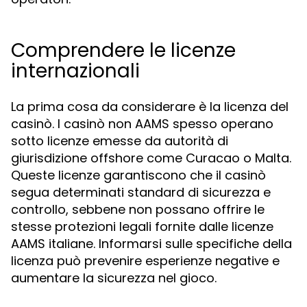
Comprendere le licenze
internazionali
La prima cosa da considerare è la licenza del
casinò. I casinò non AAMS spesso operano
sotto licenze emesse da autorità di
giurisdizione offshore come Curacao o Malta.
Queste licenze garantiscono che il casinò
segua determinati standard di sicurezza e
controllo, sebbene non possano offrire le
stesse protezioni legali fornite dalle licenze
AAMS italiane. Informarsi sulle specifiche della
licenza può prevenire esperienze negative e
aumentare la sicurezza nel gioco.