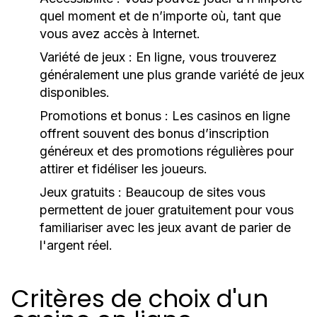
quel moment et de n’importe où, tant que
vous avez accès à Internet.
Variété de jeux :
En ligne, vous trouverez
généralement une plus grande variété de jeux
disponibles.
Promotions et bonus :
Les casinos en ligne
offrent souvent des bonus d’inscription
généreux et des promotions régulières pour
attirer et fidéliser les joueurs.
Jeux gratuits :
Beaucoup de sites vous
permettent de jouer gratuitement pour vous
familiariser avec les jeux avant de parier de
l'argent réel.
Critères de choix d'un