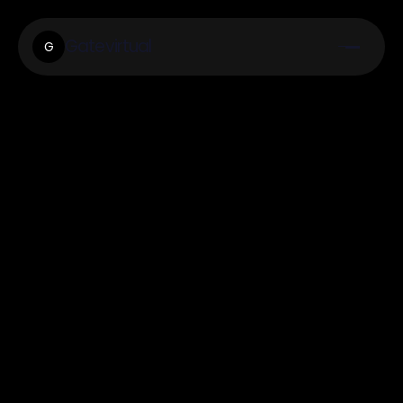
Gatevirtual
G