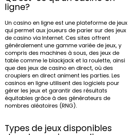
ligne?
Un casino en ligne est une plateforme de jeux
qui permet aux joueurs de parier sur des jeux
de casino via Internet. Ces sites offrent
généralement une gamme variée de jeux, y
compris des machines à sous, des jeux de
table comme le blackjack et la roulette, ainsi
que des jeux de casino en direct, où des
croupiers en direct animent les parties. Les
casinos en ligne utilisent des logiciels pour
gérer les jeux et garantir des résultats
équitables grâce à des générateurs de
nombres aléatoires (RNG).
Types de jeux disponibles