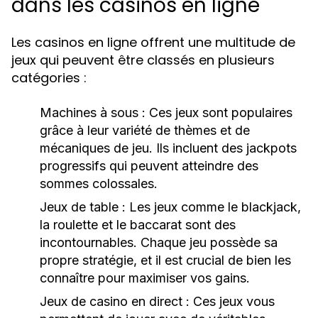
dans les casinos en ligne
Les casinos en ligne offrent une multitude de
jeux qui peuvent être classés en plusieurs
catégories :
Machines à sous :
Ces jeux sont populaires
grâce à leur variété de thèmes et de
mécaniques de jeu. Ils incluent des jackpots
progressifs qui peuvent atteindre des
sommes colossales.
Jeux de table :
Les jeux comme le blackjack,
la roulette et le baccarat sont des
incontournables. Chaque jeu possède sa
propre stratégie, et il est crucial de bien les
connaître pour maximiser vos gains.
Jeux de casino en direct :
Ces jeux vous