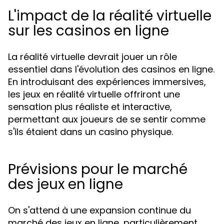
L'impact de la réalité virtuelle
sur les casinos en ligne
La réalité virtuelle devrait jouer un rôle
essentiel dans l'évolution des casinos en ligne.
En introduisant des expériences immersives,
les jeux en réalité virtuelle offriront une
sensation plus réaliste et interactive,
permettant aux joueurs de se sentir comme
s'ils étaient dans un casino physique.
Prévisions pour le marché
des jeux en ligne
On s'attend à une expansion continue du
marché des jeux en ligne, particulièrement