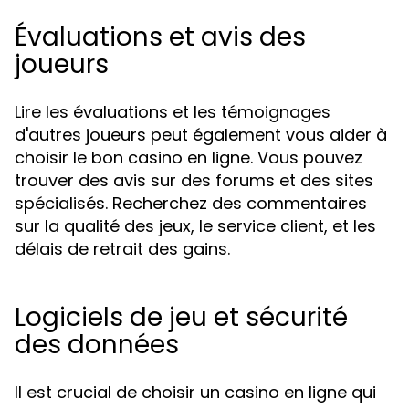
Évaluations et avis des
joueurs
Lire les évaluations et les témoignages
d'autres joueurs peut également vous aider à
choisir le bon casino en ligne. Vous pouvez
trouver des avis sur des forums et des sites
spécialisés. Recherchez des commentaires
sur la qualité des jeux, le service client, et les
délais de retrait des gains.
Logiciels de jeu et sécurité
des données
Il est crucial de choisir un casino en ligne qui