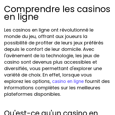
Comprendre les casinos
en ligne
Les casinos en ligne ont révolutionné le
monde du jeu, offrant aux joueurs la
possibilité de profiter de leurs jeux préférés
depuis le confort de leur domicile. Avec
l'avènement de la technologie, les jeux de
casino sont devenus plus accessibles et
diversifiés, vous permettant d'explorer une
variété de choix. En effet, lorsque vous
explorez les options,
fournit des
casino en ligne
informations complètes sur les meilleures
plateformes disponibles.
Qu'est-ce qu'un casino en