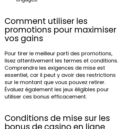
Comment utiliser les
promotions pour maximiser
vos gains
Pour tirer le meilleur parti des promotions,
lisez attentivement les termes et conditions.
Comprendre les exigences de mise est
essentiel, car il peut y avoir des restrictions
sur le montant que vous pouvez retirer.
Évaluez également les jeux éligibles pour
utiliser ces bonus efficacement.
Conditions de mise sur les
bonus de casino en ligne