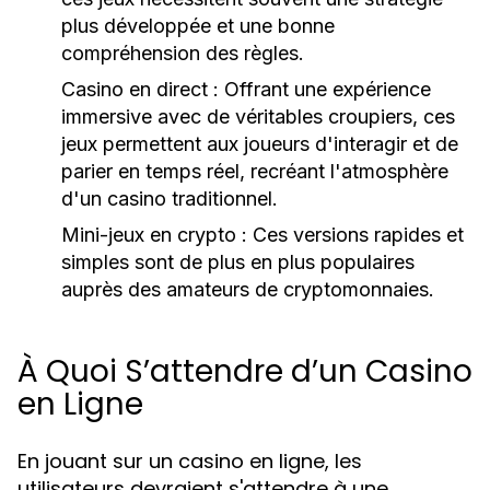
plus développée et une bonne
compréhension des règles.
Casino en direct :
Offrant une expérience
immersive avec de véritables croupiers, ces
jeux permettent aux joueurs d'interagir et de
parier en temps réel, recréant l'atmosphère
d'un casino traditionnel.
Mini-jeux en crypto :
Ces versions rapides et
simples sont de plus en plus populaires
auprès des amateurs de cryptomonnaies.
À Quoi S’attendre d’un Casino
en Ligne
En jouant sur un casino en ligne, les
utilisateurs devraient s'attendre à une