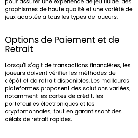
pour assurer une expérience de jeu fluide, des
graphismes de haute qualité et une variété de
jeux adaptée à tous les types de joueurs.
Options de Paiement et de
Retrait
Lorsqu'il s'agit de transactions financières, les
joueurs doivent vérifier les méthodes de
dépôt et de retrait disponibles. Les meilleures
plateformes proposent des solutions variées,
notamment les cartes de crédit, les
portefeuilles électroniques et les
cryptomonnaies, tout en garantissant des
délais de retrait rapides.