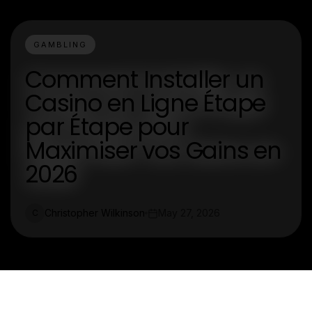
GAMBLING
Comment Installer un
Casino en Ligne Étape
par Étape pour
Maximiser vos Gains en
2026
Christopher Wilkinson
May 27, 2026
C