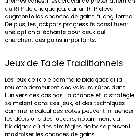
thèmes variés. Il est crucial de prêter attention
au RTP de chaque jeu, car un RTP élevé
augmente les chances de gains à long terme.
De plus, les jackpots progressifs constituent
une option alléchante pour ceux qui
cherchent des gains importants.
Jeux de Table Traditionnels
Les jeux de table comme le blackjack et la
roulette demeurent des valeurs sûres dans
l’univers des casinos. La chance et la stratégie
se mêlent dans ces jeux, et des techniques
comme le calcul des cotes peuvent influencer
les décisions des joueurs, notamment au
blackjack où des stratégies de base peuvent
maximiser les chances de gains.