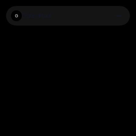
Gatevirtual
G