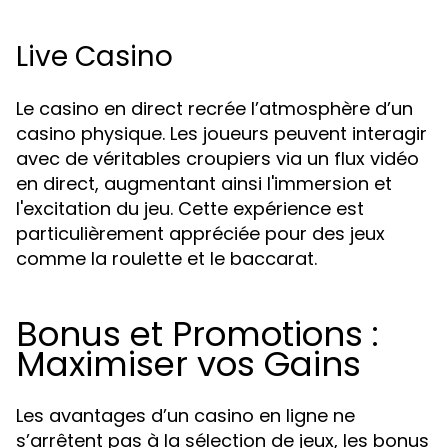
Live Casino
Le casino en direct recrée l’atmosphère d’un
casino physique. Les joueurs peuvent interagir
avec de véritables croupiers via un flux vidéo
en direct, augmentant ainsi l'immersion et
l'excitation du jeu. Cette expérience est
particulièrement appréciée pour des jeux
comme la roulette et le baccarat.
Bonus et Promotions :
Maximiser vos Gains
Les avantages d’un casino en ligne ne
s’arrêtent pas à la sélection de jeux, les bonus