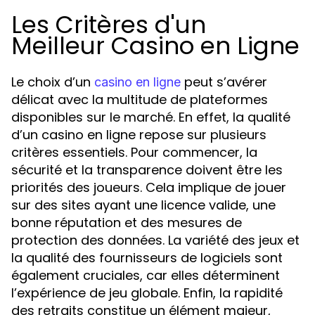
Les Critères d'un
Meilleur Casino en Ligne
Le choix d’un
peut s’avérer
casino en ligne
délicat avec la multitude de plateformes
disponibles sur le marché. En effet, la qualité
d’un casino en ligne repose sur plusieurs
critères essentiels. Pour commencer, la
sécurité et la transparence doivent être les
priorités des joueurs. Cela implique de jouer
sur des sites ayant une licence valide, une
bonne réputation et des mesures de
protection des données. La variété des jeux et
la qualité des fournisseurs de logiciels sont
également cruciales, car elles déterminent
l’expérience de jeu globale. Enfin, la rapidité
des retraits constitue un élément majeur,