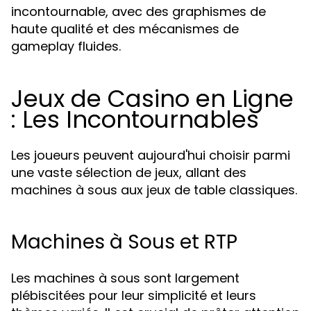
incontournable, avec des graphismes de
haute qualité et des mécanismes de
gameplay fluides.
Jeux de Casino en Ligne
: Les Incontournables
Les joueurs peuvent aujourd'hui choisir parmi
une vaste sélection de jeux, allant des
machines à sous aux jeux de table classiques.
Machines à Sous et RTP
Les machines à sous sont largement
plébiscitées pour leur simplicité et leurs