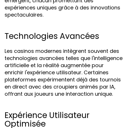
émergent, chacun promettant des
expériences uniques grâce à des innovations
spectaculaires.
Technologies Avancées
Les casinos modernes intègrent souvent des
technologies avancées telles que l'intelligence
artificielle et la réalité augmentée pour
enrichir l'expérience utilisateur. Certaines
plateformes expérimentent déjà des tournois
en direct avec des croupiers animés par IA,
offrant aux joueurs une interaction unique.
Expérience Utilisateur
Optimisée