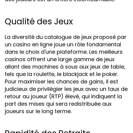
Qualité des Jeux
La diversité du catalogue de jeux proposé par
un casino en ligne joue un rôle fondamental
dans le choix d'une plateforme. Les meilleurs
casinos offrent une large gamme de jeux
allant des machines à sous aux jeux de table,
tels que la roulette, le blackjack et le poker.
Pour maximiser les chances de gains, il est
judicieux de privilégier les jeux avec un taux de
retour au joueur (RTP) élevé, qui indiquent la
part des mises qui sera redistribuée aux
joueurs sur le long terme.