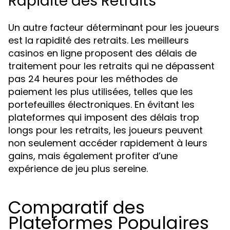
Rapidité des Retraits
Un autre facteur déterminant pour les joueurs
est la rapidité des retraits. Les meilleurs
casinos en ligne proposent des délais de
traitement pour les retraits qui ne dépassent
pas 24 heures pour les méthodes de
paiement les plus utilisées, telles que les
portefeuilles électroniques. En évitant les
plateformes qui imposent des délais trop
longs pour les retraits, les joueurs peuvent
non seulement accéder rapidement à leurs
gains, mais également profiter d’une
expérience de jeu plus sereine.
Comparatif des
Plateformes Populaires