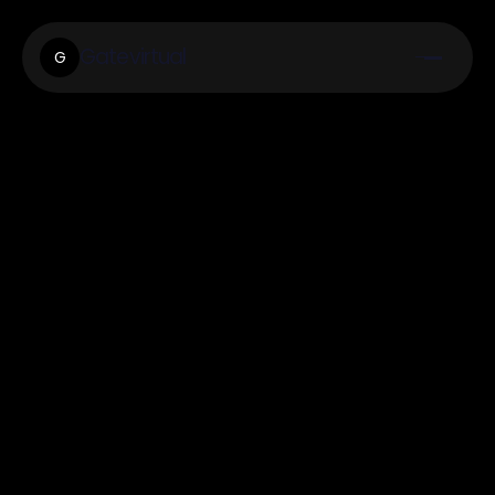
Gatevirtual
G