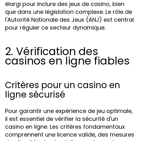
élargi pour inclure des jeux de casino, bien
que dans une législation complexe. Le rôle de
l'Autorité Nationale des Jeux (ANJ) est central
pour réguler ce secteur dynamique.
2. Vérification des
casinos en ligne fiables
Critères pour un casino en
ligne sécurisé
Pour garantir une expérience de jeu optimale,
il est essentiel de vérifier la sécurité d'un
casino en ligne. Les critères fondamentaux
comprennent une licence valide, des mesures