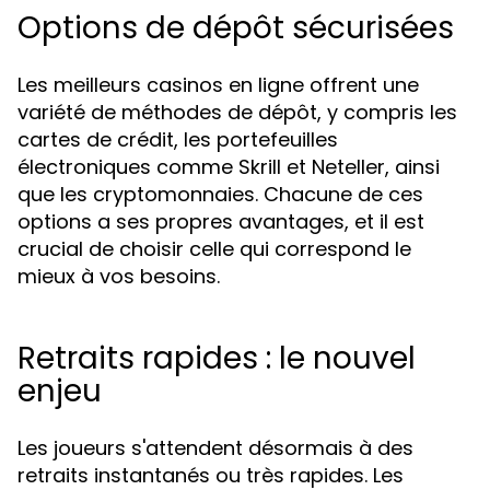
Options de dépôt sécurisées
Les meilleurs casinos en ligne offrent une
variété de méthodes de dépôt, y compris les
cartes de crédit, les portefeuilles
électroniques comme Skrill et Neteller, ainsi
que les cryptomonnaies. Chacune de ces
options a ses propres avantages, et il est
crucial de choisir celle qui correspond le
mieux à vos besoins.
Retraits rapides : le nouvel
enjeu
Les joueurs s'attendent désormais à des
retraits instantanés ou très rapides. Les