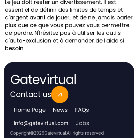
Le jeu doit rester un divertissement. Il est
essentiel de définir des limites de temps et
d'argent avant de jouer, et de ne jamais parier
plus que ce que vous pouvez vous permettre
de perdre. N'hésitez pas à utiliser les outils
d'auto-exclusion et à demander de l'aide si
besoin.
Gatevirtual
Contact us
Home Page
News
FAQs
Jobs
info
@
gatevirtual.com
Copyright
©
2026
Gatevirtual
.
All rights reserved