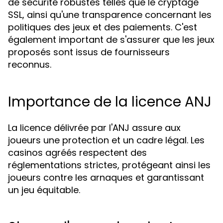
de sécurité robustes telles que le cryptage
SSL, ainsi qu'une transparence concernant les
politiques des jeux et des paiements. C'est
également important de s'assurer que les jeux
proposés sont issus de fournisseurs
reconnus.
Importance de la licence ANJ
La licence délivrée par l'ANJ assure aux
joueurs une protection et un cadre légal. Les
casinos agréés respectent des
réglementations strictes, protégeant ainsi les
joueurs contre les arnaques et garantissant
un jeu équitable.