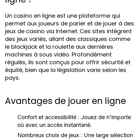
Un casino en ligne est une plateforme qui
permet aux joueurs de parier et de jouer à des
jeux de casino via Internet. Ces sites intègrent
des jeux variés, allant des classiques comme
le blackjack et la roulette aux dernières
machines à sous vidéo. Profondément
régulés, ils sont conçus pour offrir sécurité et
équité, bien que la législation varie selon les
pays.
Avantages de jouer en ligne
Confort et accessibilité :
Jouez de n'importe
où avec un accès instantané.
Nombreux choix de jeux :
Une large sélection