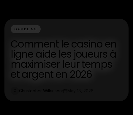
GAMBLING
Comment le casino en
ligne aide les joueurs à
maximiser leur temps
et argent en 2026
Christopher Wilkinson
May 18, 2026
C