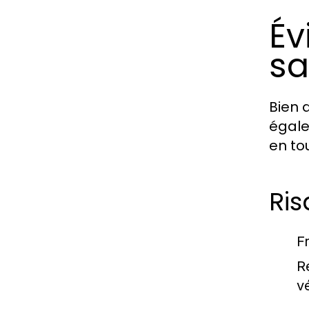
Év
sa
Bien 
égale
en to
Ris
F
Re
vé