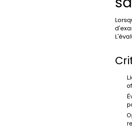
sa
Lorsq
d'exa
L'éval
Cri
L
o
É
p
O
re