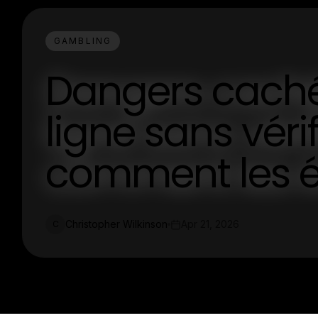
GAMBLING
Dangers caché
ligne sans véri
comment les é
Christopher Wilkinson
Apr 21, 2026
C