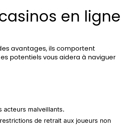
 casinos en ligne
 des avantages, ils comportent
es potentiels vous aidera à naviguer
s acteurs malveillants.
estrictions de retrait aux joueurs non