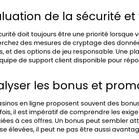
luation de la sécurité et f
urité doit toujours être une priorité lorsque 
rchez des mesures de cryptage des données,
es, et des options de jeu responsable. Une p
quipe de support client disponible pour rép
lyser les bonus et prom
asinos en ligne proposent souvent des bonus
fois, il est impératif de comprendre les exig
iées à ces offres. Un bonus peut sembler attra
se élevées, il peut ne pas être aussi avantage