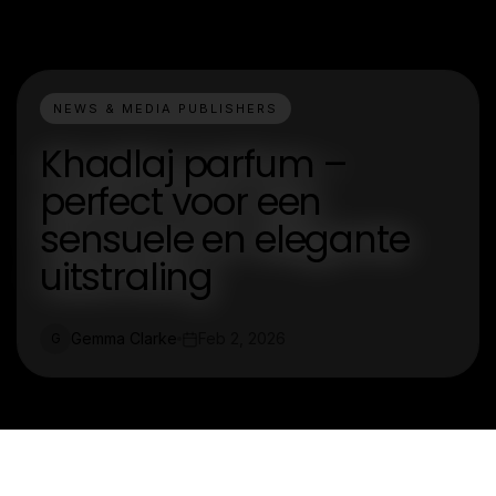
NEWS & MEDIA PUBLISHERS
Khadlaj parfum –
perfect voor een
sensuele en elegante
uitstraling
Gemma Clarke
Feb 2, 2026
G