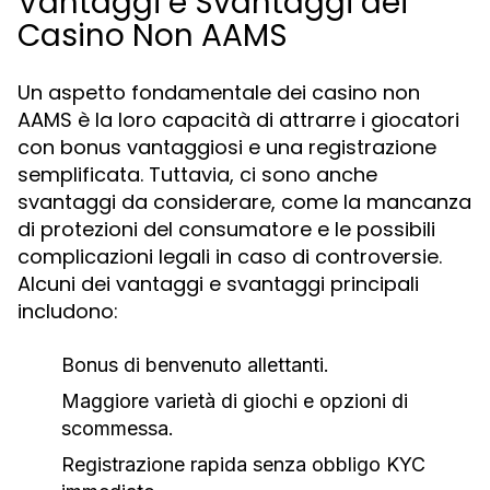
Vantaggi e Svantaggi dei
Casino Non AAMS
Un aspetto fondamentale dei casino non
AAMS è la loro capacità di attrarre i giocatori
con bonus vantaggiosi e una registrazione
semplificata. Tuttavia, ci sono anche
svantaggi da considerare, come la mancanza
di protezioni del consumatore e le possibili
complicazioni legali in caso di controversie.
Alcuni dei vantaggi e svantaggi principali
includono:
Bonus di benvenuto allettanti.
Maggiore varietà di giochi e opzioni di
scommessa.
Registrazione rapida senza obbligo KYC