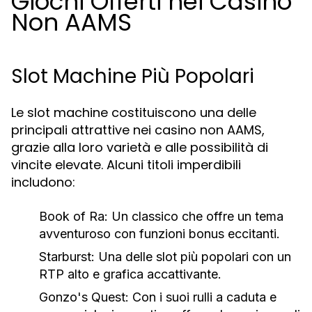
Giochi Offerti nei Casino
Non AAMS
Slot Machine Più Popolari
Le slot machine costituiscono una delle
principali attrattive nei casino non AAMS,
grazie alla loro varietà e alle possibilità di
vincite elevate. Alcuni titoli imperdibili
includono:
Book of Ra:
Un classico che offre un tema
avventuroso con funzioni bonus eccitanti.
Starburst:
Una delle slot più popolari con un
RTP alto e grafica accattivante.
Gonzo's Quest:
Con i suoi rulli a caduta e