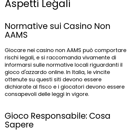
Aspetti Legali
Normative sui Casino Non
AAMS
Giocare nei casino non AAMS può comportare
rischi legali, e si raccomanda vivamente di
informarsi sulle normative locali riguardanti il
gioco d'azzardo online. In Italia, le vincite
ottenute su questi siti devono essere
dichiarate al fisco e i giocatori devono essere
consapevoli delle leggi in vigore.
Gioco Responsabile: Cosa
Sapere