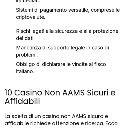
immediato.
Sistemi di pagamento versatile, comprese le
criptovalute.
Rischi legati alla sicurezza e alla protezione
dei dati.
Mancanza di supporto legale in caso di
problemi.
Obbligo di dichiarare le vincite al fisco
italiano.
10 Casino Non AAMS Sicuri e
Affidabili
La scelta di un casino non AAMS sicuro e
affidabile richiede attenzione e ricerca. Ecco