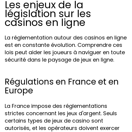
Les enjeux de la
législation sur les
casinos en ligne
La réglementation autour des casinos en ligne
est en constante évolution. Comprendre ces
lois peut aider les joueurs à naviguer en toute
sécurité dans le paysage de jeux en ligne.
Régulations en France et en
Europe
La France impose des réglementations
strictes concernant les jeux d'argent. Seuls
certains types de jeux de casino sont
autorisés, et les opérateurs doivent exercer