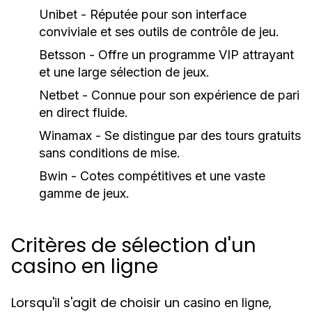
Unibet
- Réputée pour son interface
conviviale et ses outils de contrôle de jeu.
Betsson
- Offre un programme VIP attrayant
et une large sélection de jeux.
Netbet
- Connue pour son expérience de pari
en direct fluide.
Winamax
- Se distingue par des tours gratuits
sans conditions de mise.
Bwin
- Cotes compétitives et une vaste
gamme de jeux.
Critères de sélection d'un
casino en ligne
Lorsqu'il s'agit de choisir un
,
casino en ligne