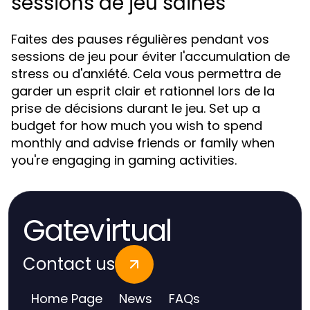
sessions de jeu saines
Faites des pauses régulières pendant vos
sessions de jeu pour éviter l'accumulation de
stress ou d'anxiété. Cela vous permettra de
garder un esprit clair et rationnel lors de la
prise de décisions durant le jeu. Set up a
budget for how much you wish to spend
monthly and advise friends or family when
you're engaging in gaming activities.
Gatevirtual
Contact us
Home Page
News
FAQs