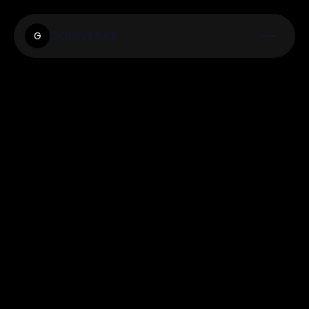
Gatevirtual
G