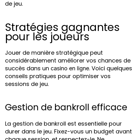
de jeu.
Stratégies gagnantes
pour les joueurs
Jouer de manière stratégique peut
considérablement améliorer vos chances de
succès dans un
. Voici quelques
casino en ligne
conseils pratiques pour optimiser vos
sessions de jeu.
Gestion de bankroll efficace
La gestion de bankroll est essentielle pour
durer dans le jeu. Fixez-vous un budget avant
chaque session, et respectez-le. Ne