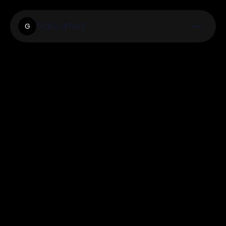
Gatevirtual
G