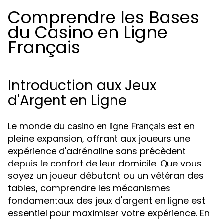
Comprendre les Bases
du Casino en Ligne
Français
Introduction aux Jeux
d'Argent en Ligne
Le monde du
est en
casino en ligne Français
pleine expansion, offrant aux joueurs une
expérience d'adrénaline sans précèdent
depuis le confort de leur domicile. Que vous
soyez un joueur débutant ou un vétéran des
tables, comprendre les mécanismes
fondamentaux des jeux d'argent en ligne est
essentiel pour maximiser votre expérience. En