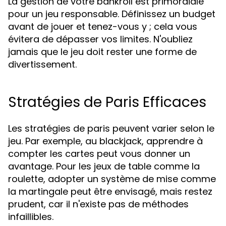
La gestion de votre bankroll est primordiale
pour un jeu responsable. Définissez un budget
avant de jouer et tenez-vous y ; cela vous
évitera de dépasser vos limites. N'oubliez
jamais que le jeu doit rester une forme de
divertissement.
Stratégies de Paris Efficaces
Les stratégies de paris peuvent varier selon le
jeu. Par exemple, au blackjack, apprendre à
compter les cartes peut vous donner un
avantage. Pour les jeux de table comme la
roulette, adopter un système de mise comme
la martingale peut être envisagé, mais restez
prudent, car il n'existe pas de méthodes
infaillibles.