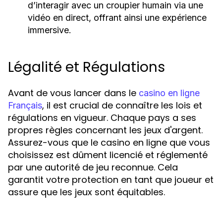
d’interagir avec un croupier humain via une
vidéo en direct, offrant ainsi une expérience
immersive.
Légalité et Régulations
Avant de vous lancer dans le
casino en ligne
, il est crucial de connaître les lois et
Français
régulations en vigueur. Chaque pays a ses
propres règles concernant les jeux d'argent.
Assurez-vous que le casino en ligne que vous
choisissez est dûment licencié et réglementé
par une autorité de jeu reconnue. Cela
garantit votre protection en tant que joueur et
assure que les jeux sont équitables.