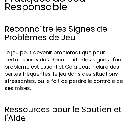
Responsable
Reconnaître les Signes de
Problèmes de Jeu
Le jeu peut devenir problématique pour
certains individus. Reconnaître les signes d'un
problème est essentiel. Cela peut inclure des
pertes fréquentes, le jeu dans des situations
stressantes, ou le fait de perdre le contrôle de
ses mises.
Ressources pour le Soutien et
l'Aide