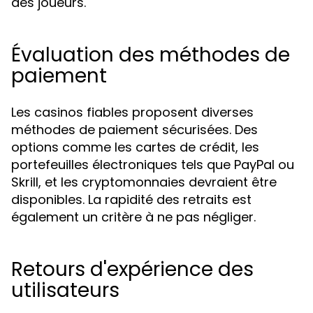
des joueurs.
Évaluation des méthodes de
paiement
Les casinos fiables proposent diverses
méthodes de paiement sécurisées. Des
options comme les cartes de crédit, les
portefeuilles électroniques tels que PayPal ou
Skrill, et les cryptomonnaies devraient être
disponibles. La rapidité des retraits est
également un critère à ne pas négliger.
Retours d'expérience des
utilisateurs