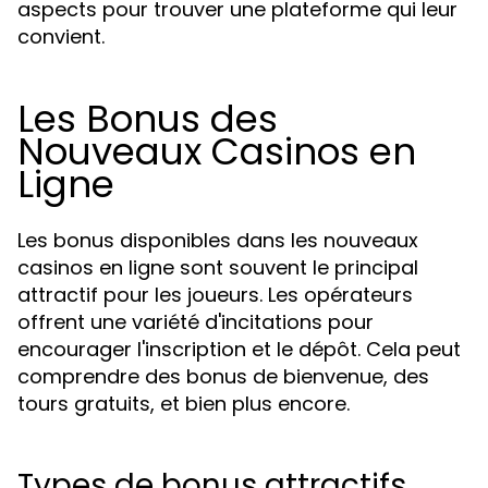
aspects pour trouver une plateforme qui leur
convient.
Les Bonus des
Nouveaux Casinos en
Ligne
Les bonus disponibles dans les nouveaux
casinos en ligne sont souvent le principal
attractif pour les joueurs. Les opérateurs
offrent une variété d'incitations pour
encourager l'inscription et le dépôt. Cela peut
comprendre des bonus de bienvenue, des
tours gratuits, et bien plus encore.
Types de bonus attractifs