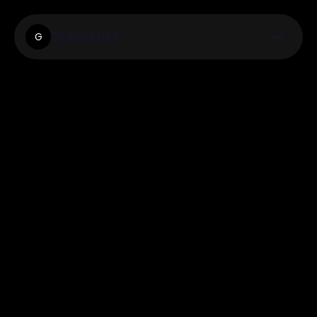
Gatevirtual
G