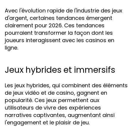
Avec l'évolution rapide de l'industrie des jeux
d'argent, certaines tendances émergent
clairement pour 2026. Ces tendances
pourraient transformer la façon dont les
joueurs interagissent avec les casinos en
ligne.
Jeux hybrides et immersifs
Les jeux hybrides, qui combinent des éléments
de jeux vidéo et de casino, gagnent en
popularité. Ces jeux permettent aux
utilisateurs de vivre des expériences
narratives captivantes, augmentant ainsi
l'engagement et le plaisir de jeu.