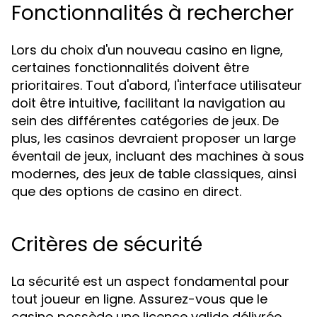
Fonctionnalités à rechercher
Lors du choix d'un nouveau casino en ligne,
certaines fonctionnalités doivent être
prioritaires. Tout d'abord, l'interface utilisateur
doit être intuitive, facilitant la navigation au
sein des différentes catégories de jeux. De
plus, les casinos devraient proposer un large
éventail de jeux, incluant des machines à sous
modernes, des jeux de table classiques, ainsi
que des options de casino en direct.
Critères de sécurité
La sécurité est un aspect fondamental pour
tout joueur en ligne. Assurez-vous que le
casino possède une licence valide délivrée