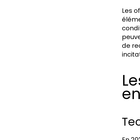
Les o
éléme
condi
peuve
de re
incit
Le
en
Te
En 20