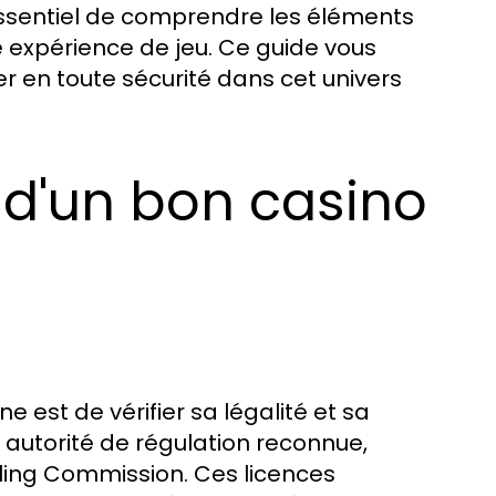
t essentiel de comprendre les éléments
 expérience de jeu. Ce guide vous
r en toute sécurité dans cet univers
n d'un bon casino
e est de vérifier sa légalité et sa
ne autorité de régulation reconnue,
ing Commission. Ces licences