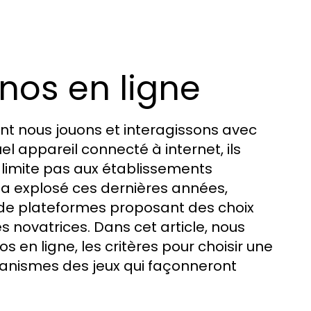
nos en ligne
nt nous jouons et interagissons avec
l appareil connecté à internet, ils
 limite pas aux établissements
é a explosé ces dernières années,
 de plateformes proposant des choix
es novatrices. Dans cet article, nous
 en ligne, les critères pour choisir une
canismes des jeux qui façonneront