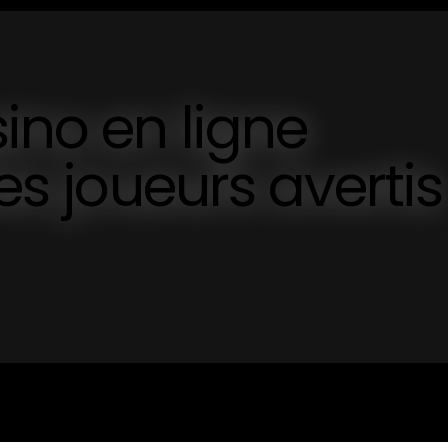
ino en ligne
les joueurs avertis