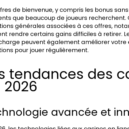
ffres de bienvenue, y compris les bonus sans 
nts que beaucoup de joueurs recherchent. Cep
tions générales associées à ces offres, not
nt rendre certains gains difficiles à retirer.
charge peuvent également améliorer votre e
ations pour jouer régulièrement.
s tendances des ca
 2026
chnologie avancée et in
26, les technologies liées aux casinos en lig