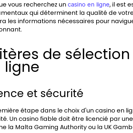
ue vous recherchez un
, il es
casino en ligne
mentaux qui déterminent la qualité de votre
ira les informations nécessaires pour navigue
onnant.
itères de sélectio
 ligne
ence et sécurité
emière étape dans le choix d'un casino en lign
ité. Un casino fiable doit être licencié par u
 la Malta Gaming Authority ou la UK Gambl