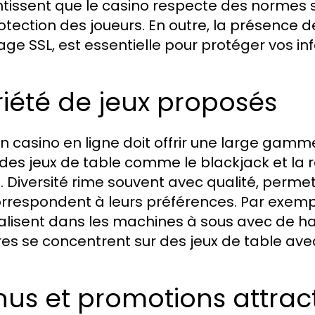
tissent que le casino respecte des normes st
otection des joueurs. En outre, la présence de
age SSL, est essentielle pour protéger vos i
iété de jeux proposés
n casino en ligne doit offrir une large gamm
 des jeux de table comme le blackjack et la r
t. Diversité rime souvent avec qualité, perme
orrespondent à leurs préférences. Par exemp
alisent dans les machines à sous avec de hau
res se concentrent sur des jeux de table av
us et promotions attract