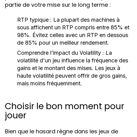
partie de votre mise sur le long terme :
RTP typique :
La plupart des machines à
sous affichent un RTP compris entre 85% et
98%. Évitez celles avec un RTP en dessous
de 85% pour un meilleur rendement.
Comprendre l’impact du Volatility :
La
volatilité d'un jeu influence la fréquence des
gains et le montant des mises. Les jeux à
haute volatilité peuvent offrir de gros gains,
mais moins fréquemment.
Choisir le bon moment pour
jouer
Bien que le hasard règne dans les jeux de