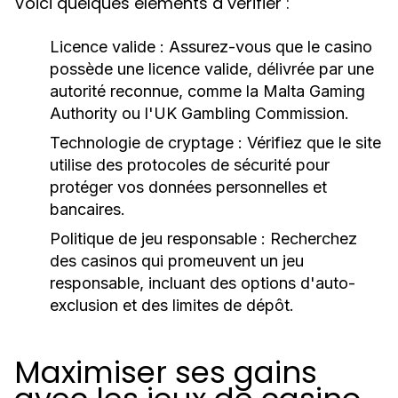
Voici quelques éléments à vérifier :
Licence valide :
Assurez-vous que le casino
possède une licence valide, délivrée par une
autorité reconnue, comme la Malta Gaming
Authority ou l'UK Gambling Commission.
Technologie de cryptage :
Vérifiez que le site
utilise des protocoles de sécurité pour
protéger vos données personnelles et
bancaires.
Politique de jeu responsable :
Recherchez
des casinos qui promeuvent un jeu
responsable, incluant des options d'auto-
exclusion et des limites de dépôt.
Maximiser ses gains