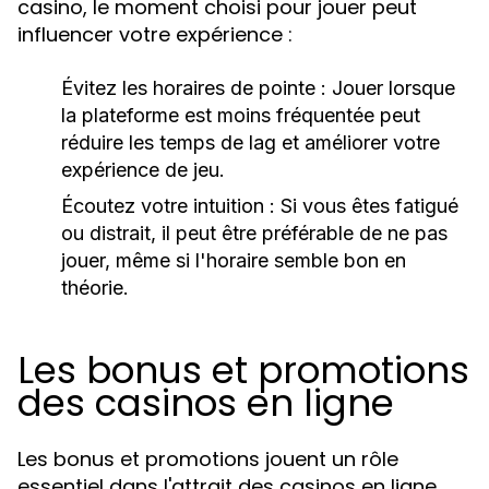
casino, le moment choisi pour jouer peut
influencer votre expérience :
Évitez les horaires de pointe :
Jouer lorsque
la plateforme est moins fréquentée peut
réduire les temps de lag et améliorer votre
expérience de jeu.
Écoutez votre intuition :
Si vous êtes fatigué
ou distrait, il peut être préférable de ne pas
jouer, même si l'horaire semble bon en
théorie.
Les bonus et promotions
des casinos en ligne
Les bonus et promotions jouent un rôle
essentiel dans l'attrait des casinos en ligne.