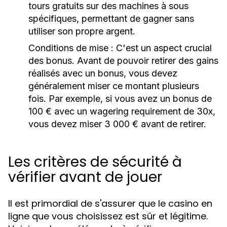
tours gratuits sur des machines à sous
spécifiques, permettant de gagner sans
utiliser son propre argent.
Conditions de mise :
C'est un aspect crucial
des bonus. Avant de pouvoir retirer des gains
réalisés avec un bonus, vous devez
généralement miser ce montant plusieurs
fois. Par exemple, si vous avez un bonus de
100 € avec un wagering requirement de 30x,
vous devez miser 3 000 € avant de retirer.
Les critères de sécurité à
vérifier avant de jouer
Il est primordial de s'assurer que le casino en
ligne que vous choisissez est sûr et légitime.