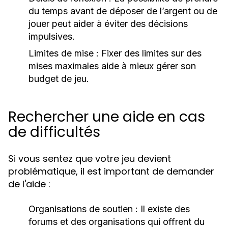
du temps avant de déposer de l’argent ou de
jouer peut aider à éviter des décisions
impulsives.
Limites de mise :
Fixer des limites sur des
mises maximales aide à mieux gérer son
budget de jeu.
Rechercher une aide en cas
de difficultés
Si vous sentez que votre jeu devient
problématique, il est important de demander
de l'aide :
Organisations de soutien :
Il existe des
forums et des organisations qui offrent du