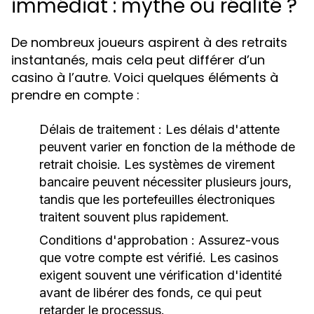
immédiat : mythe ou réalité ?
De nombreux joueurs aspirent à des retraits
instantanés, mais cela peut différer d’un
casino à l’autre. Voici quelques éléments à
prendre en compte :
Délais de traitement :
Les délais d'attente
peuvent varier en fonction de la méthode de
retrait choisie. Les systèmes de virement
bancaire peuvent nécessiter plusieurs jours,
tandis que les portefeuilles électroniques
traitent souvent plus rapidement.
Conditions d'approbation :
Assurez-vous
que votre compte est vérifié. Les casinos
exigent souvent une vérification d'identité
avant de libérer des fonds, ce qui peut
retarder le processus.