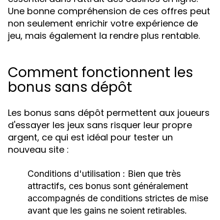
Une bonne compréhension de ces offres peut
non seulement enrichir votre expérience de
jeu, mais également la rendre plus rentable.
Comment fonctionnent les
bonus sans dépôt
Les bonus sans dépôt permettent aux joueurs
d'essayer les jeux sans risquer leur propre
argent, ce qui est idéal pour tester un
nouveau site :
Conditions d'utilisation :
Bien que très
attractifs, ces bonus sont généralement
accompagnés de conditions strictes de mise
avant que les gains ne soient retirables.