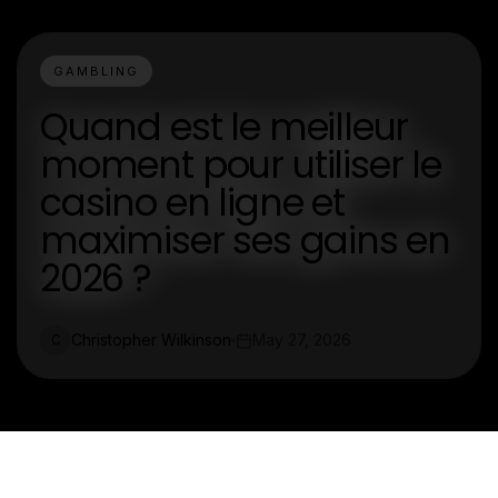
GAMBLING
Quand est le meilleur
moment pour utiliser le
casino en ligne et
maximiser ses gains en
2026 ?
Christopher Wilkinson
May 27, 2026
C