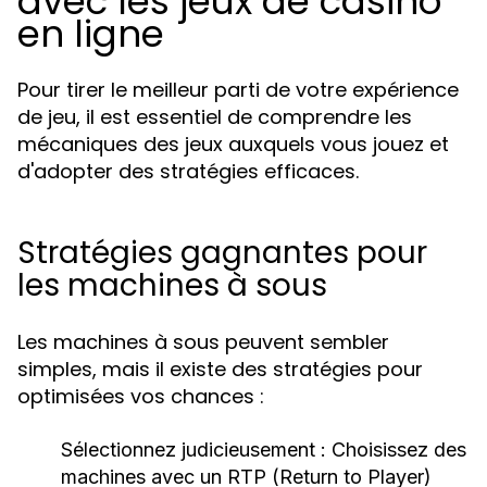
avec les jeux de casino
en ligne
Pour tirer le meilleur parti de votre expérience
de jeu, il est essentiel de comprendre les
mécaniques des jeux auxquels vous jouez et
d'adopter des stratégies efficaces.
Stratégies gagnantes pour
les machines à sous
Les machines à sous peuvent sembler
simples, mais il existe des stratégies pour
optimisées vos chances :
Sélectionnez judicieusement :
Choisissez des
machines avec un RTP (Return to Player)