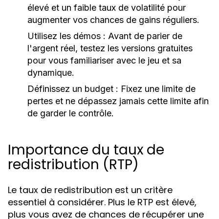
élevé et un faible taux de volatilité pour
augmenter vos chances de gains réguliers.
Utilisez les démos :
Avant de parier de
l'argent réel, testez les versions gratuites
pour vous familiariser avec le jeu et sa
dynamique.
Définissez un budget :
Fixez une limite de
pertes et ne dépassez jamais cette limite afin
de garder le contrôle.
Importance du taux de
redistribution (RTP)
Le taux de redistribution est un critère
essentiel à considérer. Plus le RTP est élevé,
plus vous avez de chances de récupérer une