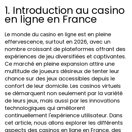
1. Introduction au casino
en ligne en France
Le monde du
est en pleine
casino en ligne
effervescence, surtout en 2026, avec un
nombre croissant de plateformes offrant des
expériences de jeu diversifiées et captivantes.
Ce marché en pleine expansion attire une
multitude de joueurs désireux de tenter leur
chance sur des jeux accessibles depuis le
confort de leur domicile. Les casinos virtuels
se démarquent non seulement par la variété
de leurs jeux, mais aussi par les innovations
technologiques qui améliorent
continuellement l'expérience utilisateur. Dans
cet article, nous allons explorer les différents
aspects des casinos en ligne en France, des