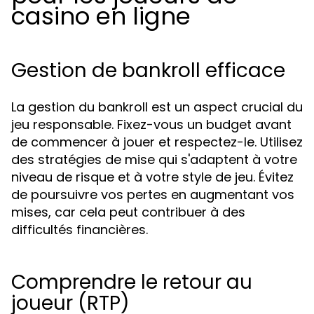
casino en ligne
Gestion de bankroll efficace
La gestion du bankroll est un aspect crucial du
jeu responsable. Fixez-vous un budget avant
de commencer à jouer et respectez-le. Utilisez
des stratégies de mise qui s'adaptent à votre
niveau de risque et à votre style de jeu. Évitez
de poursuivre vos pertes en augmentant vos
mises, car cela peut contribuer à des
difficultés financières.
Comprendre le retour au
joueur (RTP)