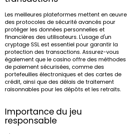
Les meilleures plateformes mettent en œuvre
des protocoles de sécurité avancés pour
protéger les données personnelles et
financières des utilisateurs. L'usage d'un
cryptage SSL est essentiel pour garantir la
protection des transactions. Assurez-vous
également que le casino offre des méthodes
de paiement sécurisées, comme des
portefeuilles électroniques et des cartes de
crédit, ainsi que des délais de traitement
raisonnables pour les dépôts et les retraits.
Importance du jeu
responsable