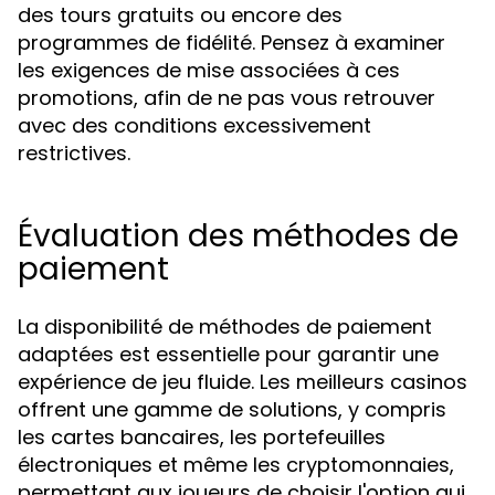
des tours gratuits ou encore des
programmes de fidélité. Pensez à examiner
les exigences de mise associées à ces
promotions, afin de ne pas vous retrouver
avec des conditions excessivement
restrictives.
Évaluation des méthodes de
paiement
La disponibilité de méthodes de paiement
adaptées est essentielle pour garantir une
expérience de jeu fluide. Les meilleurs casinos
offrent une gamme de solutions, y compris
les cartes bancaires, les portefeuilles
électroniques et même les cryptomonnaies,
permettant aux joueurs de choisir l'option qui