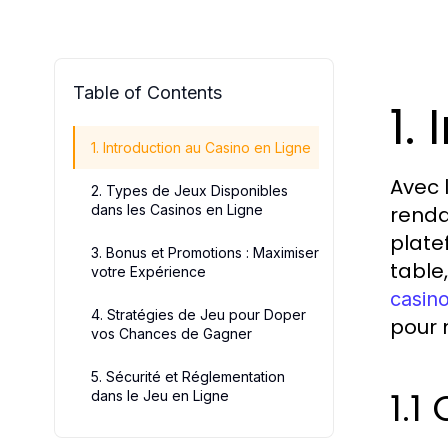
Table of Contents
1.
1. Introduction au Casino en Ligne
Avec 
2. Types de Jeux Disponibles
dans les Casinos en Ligne
renda
plate
3. Bonus et Promotions : Maximiser
table
votre Expérience
casino
4. Stratégies de Jeu pour Doper
pour 
vos Chances de Gagner
5. Sécurité et Réglementation
1.1
dans le Jeu en Ligne