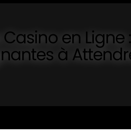
 Casino en Ligne 
gnantes à Attendr