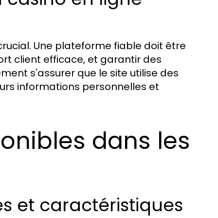
rucial. Une plateforme fiable doit être
rt client efficace, et garantir des
ent s'assurer que le site utilise des
urs informations personnelles et
ponibles dans les
és et caractéristiques