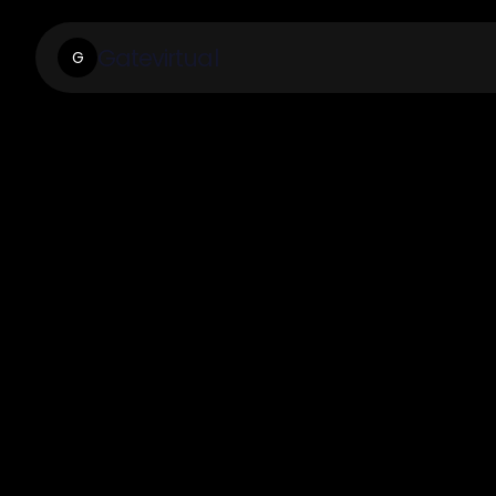
Gatevirtual
G