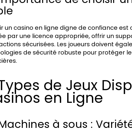
ble
ir un casino en ligne digne de confiance est c
ée par une licence appropriée, offrir un suppo
actions sécurisées. Les joueurs doivent égalem
ologies de sécurité robuste pour protéger le
ières.
 Types de Jeux Dis
sinos en Ligne
 Machines à sous : Variét