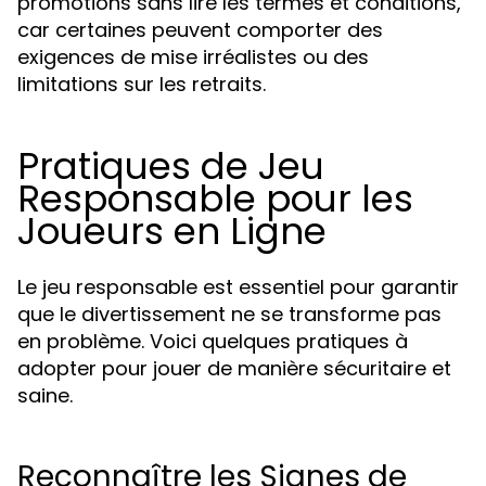
promotions sans lire les termes et conditions,
car certaines peuvent comporter des
exigences de mise irréalistes ou des
limitations sur les retraits.
Pratiques de Jeu
Responsable pour les
Joueurs en Ligne
Le jeu responsable est essentiel pour garantir
que le divertissement ne se transforme pas
en problème. Voici quelques pratiques à
adopter pour jouer de manière sécuritaire et
saine.
Reconnaître les Signes de