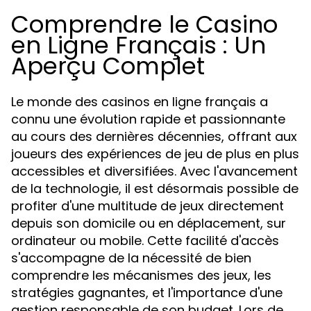
Comprendre le Casino
en Ligne Français : Un
Aperçu Complet
Le monde des casinos en ligne français a
connu une évolution rapide et passionnante
au cours des dernières décennies, offrant aux
joueurs des expériences de jeu de plus en plus
accessibles et diversifiées. Avec l'avancement
de la technologie, il est désormais possible de
profiter d'une multitude de jeux directement
depuis son domicile ou en déplacement, sur
ordinateur ou mobile. Cette facilité d'accès
s'accompagne de la nécessité de bien
comprendre les mécanismes des jeux, les
stratégies gagnantes, et l'importance d'une
gestion responsable de son budget. Lors de