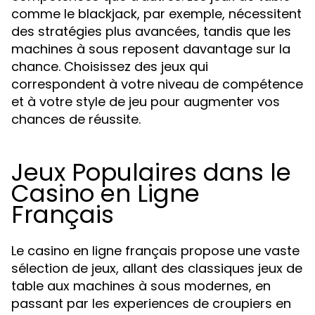
comme le blackjack, par exemple, nécessitent
des stratégies plus avancées, tandis que les
machines à sous reposent davantage sur la
chance. Choisissez des jeux qui
correspondent à votre niveau de compétence
et à votre style de jeu pour augmenter vos
chances de réussite.
Jeux Populaires dans le
Casino en Ligne
Français
Le casino en ligne français propose une vaste
sélection de jeux, allant des classiques jeux de
table aux machines à sous modernes, en
passant par les experiences de croupiers en