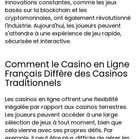
innovations constantes, comme les jeux
basés sur la blockchain et les
cryptomonnaies, ont également révolutionné
l'industrie. Aujourd'hui, les joueurs peuvent
s'attendre à une expérience de jeu rapide,
sécurisée et interactive.
Comment le Casino en Ligne
Français Diffère des Casinos
Traditionnels
Les casinos en ligne offrent une flexibilité
inégalée par rapport aux casinos terrestres.
Les joueurs peuvent accéder à une large
sélection de jeux à tout moment, bien que
cela vienne avec ses propres défis. Par
exemple, il peut être plus difficile de gérer les