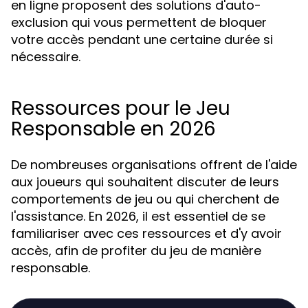
en ligne proposent des solutions d'auto-
exclusion qui vous permettent de bloquer
votre accès pendant une certaine durée si
nécessaire.
Ressources pour le Jeu
Responsable en 2026
De nombreuses organisations offrent de l'aide
aux joueurs qui souhaitent discuter de leurs
comportements de jeu ou qui cherchent de
l'assistance. En 2026, il est essentiel de se
familiariser avec ces ressources et d'y avoir
accès, afin de profiter du jeu de manière
responsable.