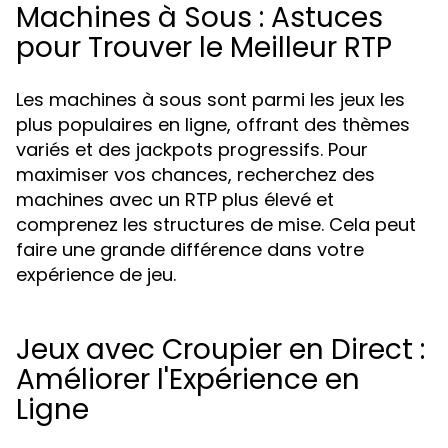
Machines à Sous : Astuces
pour Trouver le Meilleur RTP
Les machines à sous sont parmi les jeux les
plus populaires en ligne, offrant des thèmes
variés et des jackpots progressifs. Pour
maximiser vos chances, recherchez des
machines avec un RTP plus élevé et
comprenez les structures de mise. Cela peut
faire une grande différence dans votre
expérience de jeu.
Jeux avec Croupier en Direct :
Améliorer l'Expérience en
Ligne