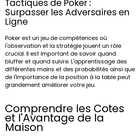
Tactiques de Poker :
Surpasser les Adversaires en
Ligne
Poker est un jeu de compétences où
l'observation et la stratégie jouent un rôle
crucial. Il est important de savoir quand
bluffer et quand suivre. L'apprentissage des
différentes mains et des probabilités ainsi que
de l'importance de la position à la table peut
grandement améliorer votre jeu.
Comprendre les Cotes
et l'Avantage de la
Maison