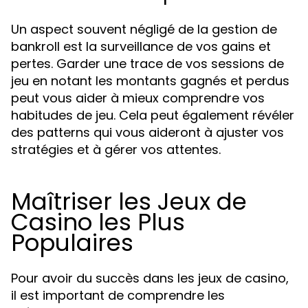
Un aspect souvent négligé de la gestion de
bankroll est la surveillance de vos gains et
pertes. Garder une trace de vos sessions de
jeu en notant les montants gagnés et perdus
peut vous aider à mieux comprendre vos
habitudes de jeu. Cela peut également révéler
des patterns qui vous aideront à ajuster vos
stratégies et à gérer vos attentes.
Maîtriser les Jeux de
Casino les Plus
Populaires
Pour avoir du succès dans les jeux de casino,
il est important de comprendre les