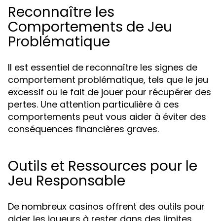
Reconnaître les
Comportements de Jeu
Problématique
Il est essentiel de reconnaître les signes de
comportement problématique, tels que le jeu
excessif ou le fait de jouer pour récupérer des
pertes. Une attention particulière à ces
comportements peut vous aider à éviter des
conséquences financières graves.
Outils et Ressources pour le
Jeu Responsable
De nombreux casinos offrent des outils pour
aider les joueurs à rester dans des limites