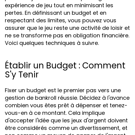
expérience de jeu tout en minimisant les
pertes. En définissant un budget et en
respectant des limites, vous pouvez vous
assurer que le jeu reste une activité de loisir et
ne se transforme pas en obligation financière.
Voici quelques techniques à suivre.
Établir un Budget : Comment
S'y Tenir
Fixer un budget est le premier pas vers une
gestion de bankroll réussie. Décidez à l'avance
combien vous êtes prêt à dépenser et tenez-
vous-en à ce montant. Cela implique
d'accepter l'idée que les jeux d'argent doivent
être considérés comme un divertissement, et