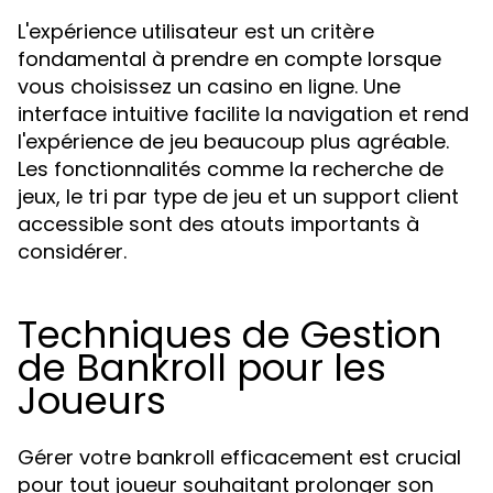
L'expérience utilisateur est un critère
fondamental à prendre en compte lorsque
vous choisissez un casino en ligne. Une
interface intuitive facilite la navigation et rend
l'expérience de jeu beaucoup plus agréable.
Les fonctionnalités comme la recherche de
jeux, le tri par type de jeu et un support client
accessible sont des atouts importants à
considérer.
Techniques de Gestion
de Bankroll pour les
Joueurs
Gérer votre bankroll efficacement est crucial
pour tout joueur souhaitant prolonger son