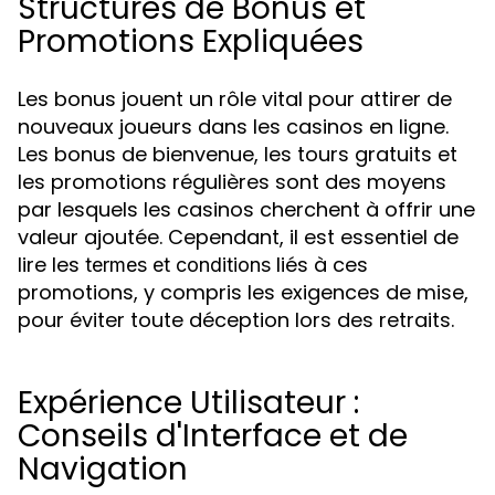
Structures de Bonus et
Promotions Expliquées
Les bonus jouent un rôle vital pour attirer de
nouveaux joueurs dans les casinos en ligne.
Les bonus de bienvenue, les tours gratuits et
les promotions régulières sont des moyens
par lesquels les casinos cherchent à offrir une
valeur ajoutée. Cependant, il est essentiel de
lire les
liés à ces
termes et conditions
promotions, y compris les exigences de mise,
pour éviter toute déception lors des retraits.
Expérience Utilisateur :
Conseils d'Interface et de
Navigation