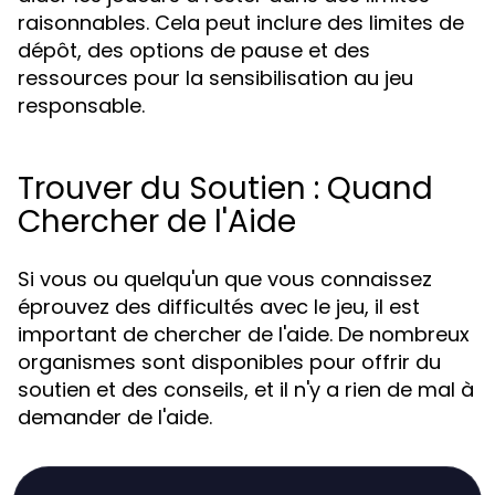
raisonnables. Cela peut inclure des limites de
dépôt, des options de pause et des
ressources pour la sensibilisation au jeu
responsable.
Trouver du Soutien : Quand
Chercher de l'Aide
Si vous ou quelqu'un que vous connaissez
éprouvez des difficultés avec le jeu, il est
important de chercher de l'aide. De nombreux
organismes sont disponibles pour offrir du
soutien et des conseils, et il n'y a rien de mal à
demander de l'aide.