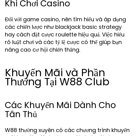
Khi Chơi Casino
Đối với game casino, nên tìm hiểu và áp dụng
các chiến lược như blackjack basic strategy
hay cách đặt cược roulette hiệu quả. Việc hiểu
rõ luật chơi và các tỷ lệ cược có thể giúp bạn
nâng cao cơ hội chiến thắng.
Khuyến Mãi và Phần
Thưởng Tại W88 Club
Các Khuyến Mãi Dành Cho
Tân Thủ
W88 thường xuyên có các chương trình khuyến