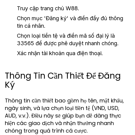
Truy cập trang chủ W88.
Chọn mục 'Đăng ký' và điền đầy đủ thông
tin cá nhân.
Chọn loại tiền tệ và điền mã số đại lý là
33565 để được phê duyệt nhanh chóng.
Xác nhận tài khoản qua điện thoại.
Thông Tin Cần Thiết Để Đăng
Ký
Thông tin cần thiết bao gồm họ tên, mật khẩu,
ngày sinh, và lựa chọn loại tiền tệ (VND, USD,
AUD, v.v.). Điều này sẽ giúp bạn dễ dàng thực
hiện các giao dịch và nhận thưởng nhanh
chóng trong quá trình cá cược.