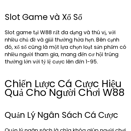
Slot Game và Xổ Số
Slot game tại W88 rất đa dạng và thú vị, với
nhiều chủ đề và giải thưởng hứa hẹn. Bên cạnh
đó, xổ số cũng là một lựa chọn loạt sản phẩm có
nhiều người tham gia, mang đến cơ hội trúng
thưởng lớn với tỷ lệ cược lên đến 1-95.
Chiến Lược Cá Cược Hiệu
Quả Cho Người Chơi W88
Quản Lý Ngân Sách Cá Cược
Quản lý ngân sách là chìa khóa giúp người chơi