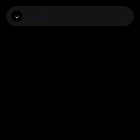
Gatevirtual
G