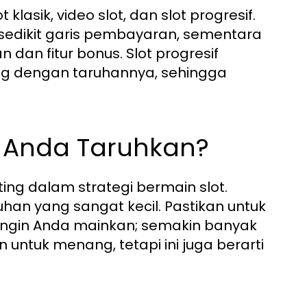
 klasik, video slot, dan slot progresif.
h sedikit garis pembayaran, sementara
 dan fitur bonus. Slot progresif
ng dengan taruhannya, sehingga
 Anda Taruhkan?
ng dalam strategi bermain slot.
han yang sangat kecil. Pastikan untuk
ngin Anda mainkan; semakin banyak
 untuk menang, tetapi ini juga berarti