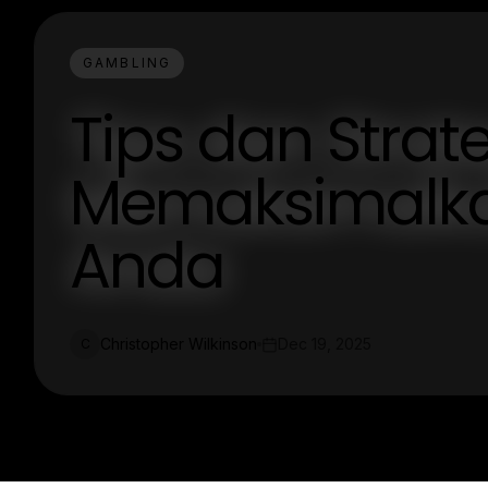
GAMBLING
Tips dan Strat
Memaksimalkan
Anda
Christopher Wilkinson
Dec 19, 2025
C