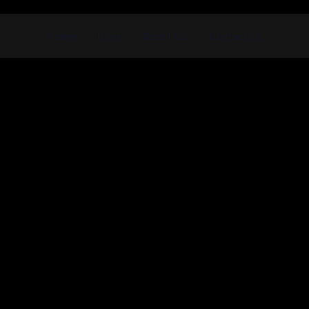
Home
Blog
About Us
Contact us