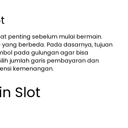
t
t penting sebelum mulai bermain.
e yang berbeda. Pada dasarnya, tujuan
imbol pada gulungan agar bisa
ih jumlah garis pembayaran dan
tensi kemenangan.
n Slot