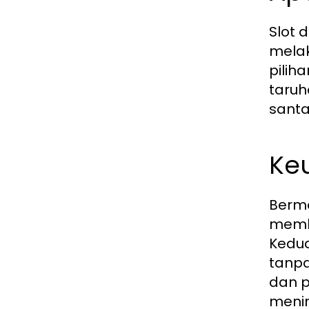
Slot 
melak
pilih
taruh
santa
Ke
Berma
membu
Kedua
tanpa
dan p
meni