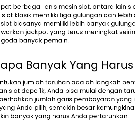
at berbagai jenis mesin slot, antara lain slot
 slot klasik memiliki tiga gulungan dan lebi
 slot biasanya memiliki lebih banyak gulungan
arkan jackpot yang terus meningkat seiri
goda banyak pemain.
rapa Banyak Yang Harus
tukan jumlah taruhan adalah langkah penti
n slot depo 1k, Anda bisa mulai dengan taru
rhatikan jumlah garis pembayaran yang i
 yang Anda pilih, semakin besar kemungkinan
in banyak yang harus Anda pertaruhkan.