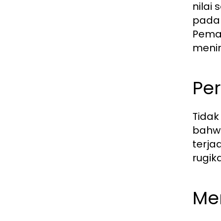
nilai
pada 
Pemai
meni
Per
Tidak
bahwa
terja
rugik
Me