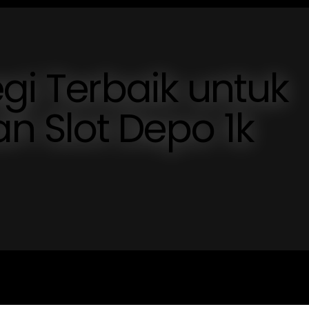
egi Terbaik untuk
 Slot Depo 1k