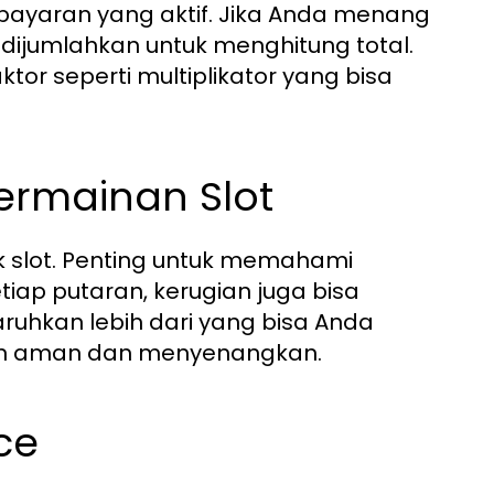
mbayaran yang aktif. Jika Anda menang
ijumlahkan untuk menghitung total.
or seperti multiplikator yang bisa
ermainan Slot
k slot. Penting untuk memahami
ap putaran, kerugian juga bisa
ruhkan lebih dari yang bisa Anda
gan aman dan menyenangkan.
ce