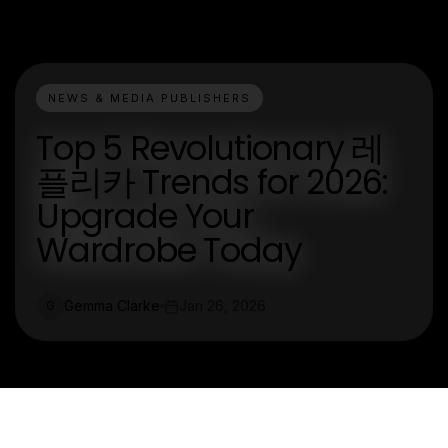
NEWS & MEDIA PUBLISHERS
Top 5 Revolutionary 레
플리카 Trends for 2026:
Upgrade Your
Wardrobe Today
Gemma Clarke
Jan 26, 2026
G