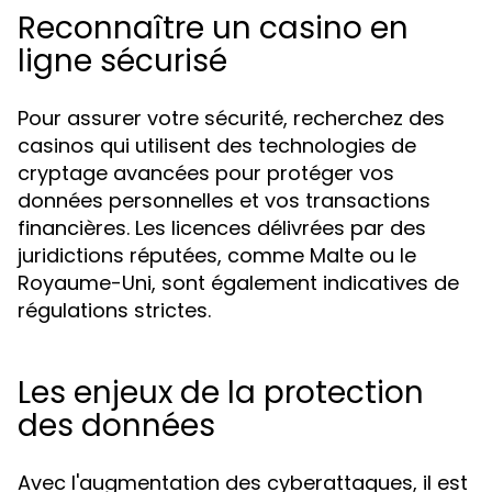
Reconnaître un casino en
ligne sécurisé
Pour assurer votre sécurité, recherchez des
casinos qui utilisent des technologies de
cryptage avancées pour protéger vos
données personnelles et vos transactions
financières. Les licences délivrées par des
juridictions réputées, comme Malte ou le
Royaume-Uni, sont également indicatives de
régulations strictes.
Les enjeux de la protection
des données
Avec l'augmentation des cyberattaques, il est