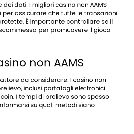
dei dati. I migliori casino non AAMS
per assicurare che tutte le transazioni
rotette. È importante controllare se il
 di scommessa per promuovere il gioco
asino non AAMS
fattore da considerare. I casino non
lievo, inclusi portafogli elettronici
tcoin. I tempi di prelievo sono spesso
informarsi su quali metodi siano