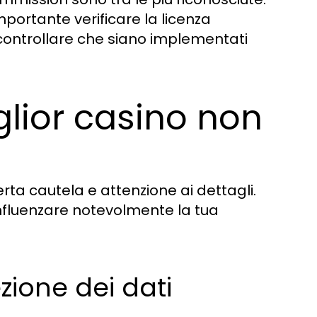
mportante verificare la licenza
 controllare che siano implementati
glior casino non
rta cautela e attenzione ai dettagli.
 influenzare notevolmente la tua
ezione dei dati