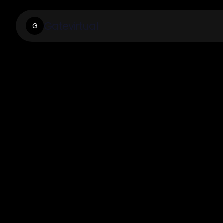
Gatevirtual
G