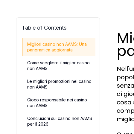
Table of Contents
Mi
pa
Migliori casino non AAMS: Una
panoramica aggiornata
Come scegliere il miglior casino
Nell'u
non AAMS
popol
Le migliori promozioni nei casino
senza
non AAMS
di gio
Gioco responsabile nei casino
cosa 
non AAMS
compo
migli
Conclusioni sui casino non AAMS
per il 2026