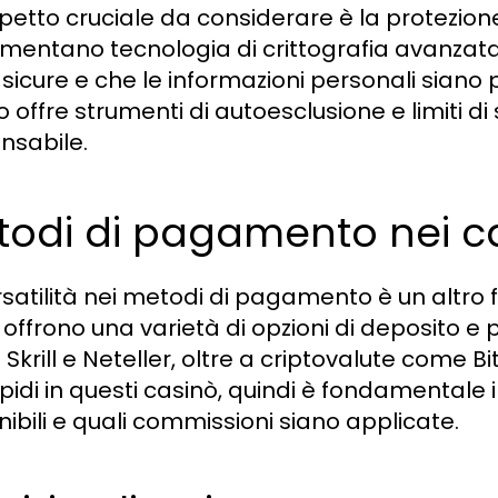
petto cruciale da considerare è la protezione 
mentano tecnologia di crittografia avanzata 
 sicure e che le informazioni personali siano p
o offre strumenti di autoesclusione e limiti
nsabile.
todi di pagamento nei c
rsatilità nei metodi di pagamento è un altro 
ffrono una varietà di opzioni di deposito e pre
Skrill e Neteller, oltre a criptovalute come Bi
apidi in questi casinò, quindi è fondamentale 
nibili e quali commissioni siano applicate.