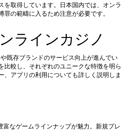
スを取得しています。日本国内では、オンラ
博罪の範疇に入るため注意が必要です。
オンラインカジノ
場や既存ブランドのサービス向上が進んでい
を比較し、それぞれのユニークな特徴を明ら
ー、アプリの利用についても詳しく説明しま
豊富なゲームラインナップが魅力。新規プレ