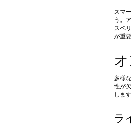
スマ
う。
スペ
が重
オ
多様
性が
しま
ラ