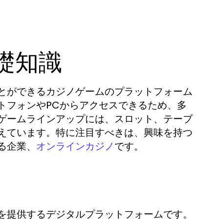
礎知識
とができるカジノゲームのプラットフォーム
トフォンやPCからアクセスできるため、多
ゲームラインアップには、スロット、テーブ
えています。特に注目すべきは、興味を持つ
る企業、
です。
オンラインカジノ
を提供するデジタルプラットフォームです。