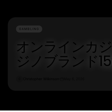
GAMBLING
オンラインカジ
ジノブランド15選
Christopher Wilkinson
May 6, 2026
C