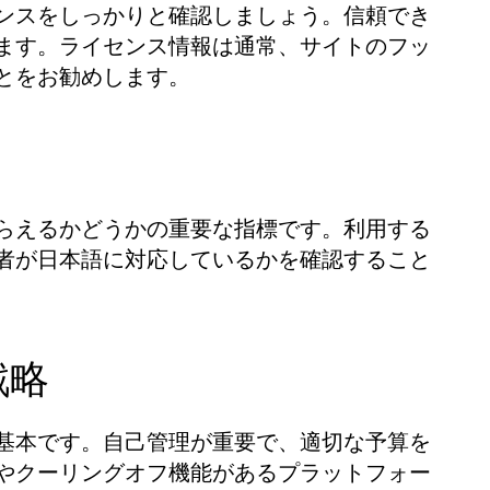
ンスをしっかりと確認しましょう。信頼でき
ます。ライセンス情報は通常、サイトのフッ
とをお勧めします。
らえるかどうかの重要な指標です。利用する
者が日本語に対応しているかを確認すること
戦略
基本です。自己管理が重要で、適切な予算を
やクーリングオフ機能があるプラットフォー