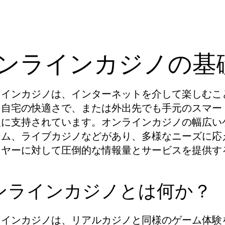
ンラインカジノの基
ラインカジノは、インターネットを介して楽しむこ
。自宅の快適さで、または外出先でも手元のスマー
人に支持されています。オンラインカジノの幅広い
ーム、ライブカジノなどがあり、多様なニーズに応
イヤーに対して圧倒的な情報量とサービスを提供す
ンラインカジノとは何か？
ラインカジノは、リアルカジノと同様のゲーム体験