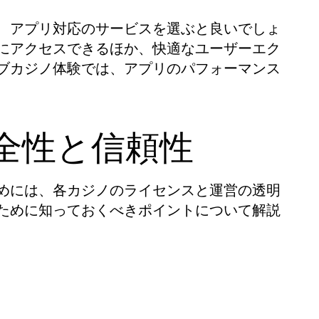
、アプリ対応のサービスを選ぶと良いでしょ
にアクセスできるほか、快適なユーザーエク
ブカジノ体験では、アプリのパフォーマンス
全性と信頼性
めには、各カジノのライセンスと運営の透明
ために知っておくべきポイントについて解説