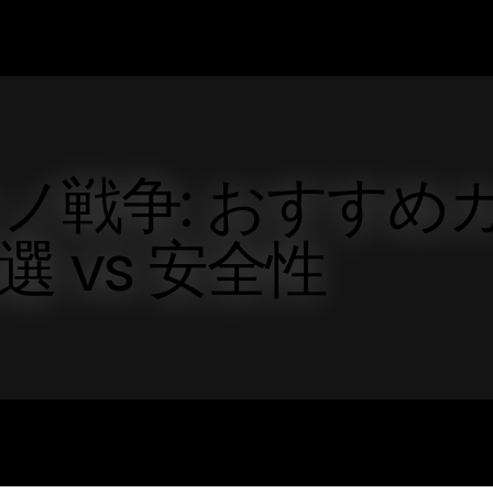
ノ戦争: おすすめ
 vs 安全性