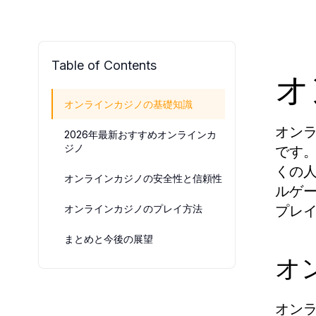
Table of Contents
オ
オンラインカジノの基礎知識
オン
2026年最新おすすめオンラインカ
ジノ
です
くの
オンラインカジノの安全性と信頼性
ルゲ
プレ
オンラインカジノのプレイ方法
まとめと今後の展望
オ
オン