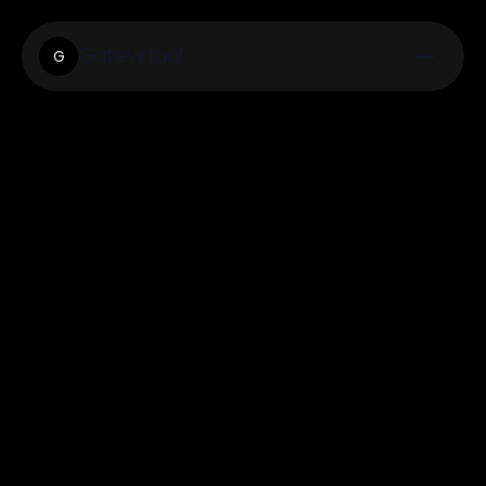
Gatevirtual
G