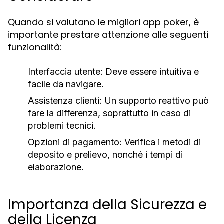
Quando si valutano le migliori app poker, è
importante prestare attenzione alle seguenti
funzionalità:
Interfaccia utente
: Deve essere intuitiva e
facile da navigare.
Assistenza clienti
: Un supporto reattivo può
fare la differenza, soprattutto in caso di
problemi tecnici.
Opzioni di pagamento
: Verifica i metodi di
deposito e prelievo, nonché i tempi di
elaborazione.
Importanza della Sicurezza e
della Licenza