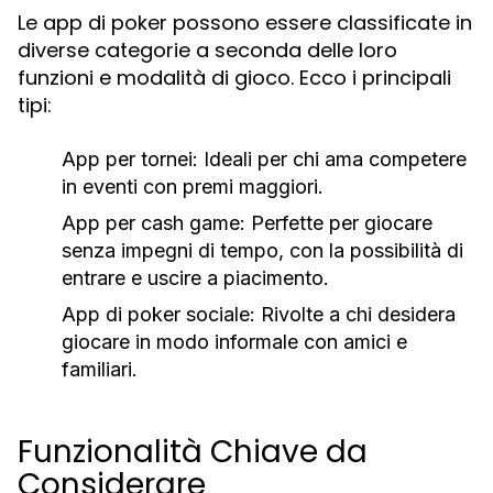
Le app di poker possono essere classificate in
diverse categorie a seconda delle loro
funzioni e modalità di gioco. Ecco i principali
tipi:
App per tornei:
Ideali per chi ama competere
in eventi con premi maggiori.
App per cash game:
Perfette per giocare
senza impegni di tempo, con la possibilità di
entrare e uscire a piacimento.
App di poker sociale:
Rivolte a chi desidera
giocare in modo informale con amici e
familiari.
Funzionalità Chiave da
Considerare