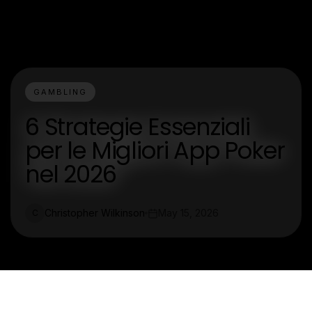
GAMBLING
6 Strategie Essenziali
per le Migliori App Poker
nel 2026
Christopher Wilkinson
May 15, 2026
C