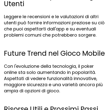
Utenti
Leggere le recensioni e le valutazioni di altri
utenti può fornire informazioni preziose su ciò
che puoi aspettarti dall'app e su eventuali
problemi comuni che potrebbero sorgere.
Future Trend nel Gioco Mobile
Con l'evoluzione della tecnologia, il poker
online sta solo aumentando in popolarità.
Aspettati di vedere funzionalità innovative,
maggiore sicurezza e una varietà ancora più
ampia di opzioni di gioco.
Risorse Utili e Prossimi Passi