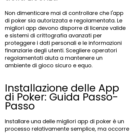
Non dimenticare mai di controllare che l'app
di poker sia autorizzata e regolamentata. Le
migliori app devono disporre di licenze valide
e sistemi di crittografia avanzati per
proteggere i dati personali e le informazioni
finanziarie degli utenti. Scegliere operatori
regolamentati aiuta a mantenere un
ambiente di gioco sicuro e equo.
Installazione delle App
di Poker: Guida Passo-
Passo
Installare una delle migliori app di poker è un
processo relativamente semplice, ma occorre