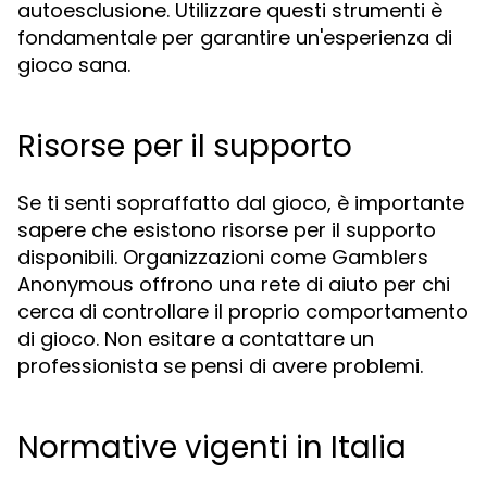
autoesclusione. Utilizzare questi strumenti è
fondamentale per garantire un'esperienza di
gioco sana.
Risorse per il supporto
Se ti senti sopraffatto dal gioco, è importante
sapere che esistono risorse per il supporto
disponibili. Organizzazioni come Gamblers
Anonymous offrono una rete di aiuto per chi
cerca di controllare il proprio comportamento
di gioco. Non esitare a contattare un
professionista se pensi di avere problemi.
Normative vigenti in Italia