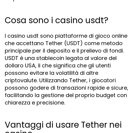
Cosa sono i casino usdt?
I casino usdt sono piattaforme di gioco online
che accettano Tether (USDT) come metodo
principale per il deposito e il prelievo di fondi.
USDT è una stablecoin legata al valore del
dollaro USA, il che significa che gli utenti
possono evitare la volatilità di altre
criptovalute. Utilizzando Tether, i giocatori
possono godere di transazioni rapide e sicure,
facilitando la gestione del proprio budget con
chiarezza e precisione.
Vantaggi di usare Tether nei