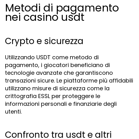
Metodi di pagamento
nei casino usdt
Crypto e sicurezza
Utilizzando USDT come metodo di
pagamento, i giocatori beneficiano di
tecnologie avanzate che garantiscono
transazioni sicure. Le piattaforme più affidabili
utilizzano misure di sicurezza come la
crittografia ESSL per proteggere le
informazioni personali e finanziarie degli
utenti.
Confronto tra usdt e altri