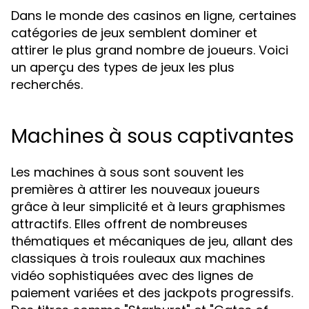
Dans le monde des casinos en ligne, certaines
catégories de jeux semblent dominer et
attirer le plus grand nombre de joueurs. Voici
un aperçu des types de jeux les plus
recherchés.
Machines à sous captivantes
Les machines à sous sont souvent les
premières à attirer les nouveaux joueurs
grâce à leur simplicité et à leurs graphismes
attractifs. Elles offrent de nombreuses
thématiques et mécaniques de jeu, allant des
classiques à trois rouleaux aux machines
vidéo sophistiquées avec des lignes de
paiement variées et des jackpots progressifs.