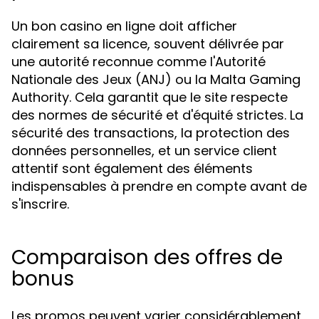
Un bon casino en ligne doit afficher
clairement sa licence, souvent délivrée par
une autorité reconnue comme l'Autorité
Nationale des Jeux (ANJ) ou la Malta Gaming
Authority. Cela garantit que le site respecte
des normes de sécurité et d'équité strictes. La
sécurité des transactions, la protection des
données personnelles, et un service client
attentif sont également des éléments
indispensables à prendre en compte avant de
s'inscrire.
Comparaison des offres de
bonus
Les promos peuvent varier considérablement