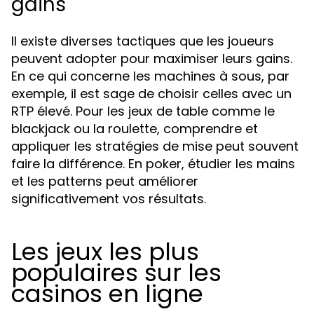
gains
Il existe diverses tactiques que les joueurs
peuvent adopter pour maximiser leurs gains.
En ce qui concerne les machines à sous, par
exemple, il est sage de choisir celles avec un
RTP élevé. Pour les jeux de table comme le
blackjack ou la roulette, comprendre et
appliquer les stratégies de mise peut souvent
faire la différence. En poker, étudier les mains
et les patterns peut améliorer
significativement vos résultats.
Les jeux les plus
populaires sur les
casinos en ligne