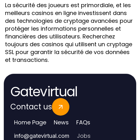
La sécurité des joueurs est primordiale, et les
meilleurs casinos en ligne investissent dans
des technologies de cryptage avancées pour
protéger les informations personnelles et
financières des utilisateurs. Recherchez
toujours des casinos qui utilisent un cryptage
SSL pour garantir la sécurité de vos données
et transactions.
Gatevirtual
Contact us
Home Page
News
FAQs
Jobs
info
@
gatevirtual.com