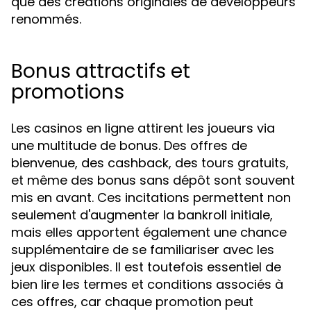
que des créations originales de développeurs
renommés.
Bonus attractifs et
promotions
Les casinos en ligne attirent les joueurs via
une multitude de bonus. Des offres de
bienvenue, des cashback, des tours gratuits,
et même des bonus sans dépôt sont souvent
mis en avant. Ces incitations permettent non
seulement d'augmenter la bankroll initiale,
mais elles apportent également une chance
supplémentaire de se familiariser avec les
jeux disponibles. Il est toutefois essentiel de
bien lire les termes et conditions associés à
ces offres, car chaque promotion peut