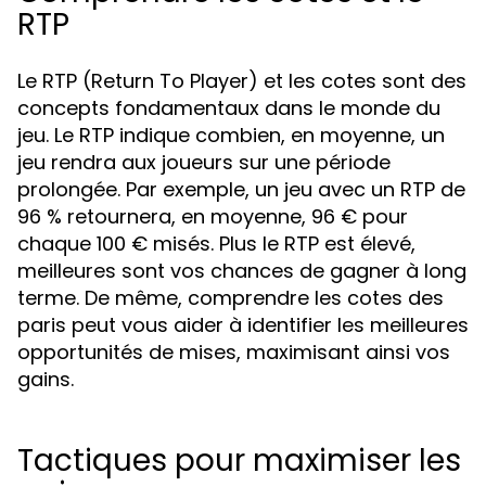
RTP
Le RTP (Return To Player) et les cotes sont des
concepts fondamentaux dans le monde du
jeu. Le RTP indique combien, en moyenne, un
jeu rendra aux joueurs sur une période
prolongée. Par exemple, un jeu avec un RTP de
96 % retournera, en moyenne, 96 € pour
chaque 100 € misés. Plus le RTP est élevé,
meilleures sont vos chances de gagner à long
terme. De même, comprendre les cotes des
paris peut vous aider à identifier les meilleures
opportunités de mises, maximisant ainsi vos
gains.
Tactiques pour maximiser les