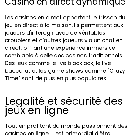
Casino en direct dynamique
Les casinos en direct apportent le frisson du
jeu en direct à la maison. Ils permettent aux
joueurs d'interagir avec de véritables
croupiers et d'autres joueurs via un chat en
direct, offrant une expérience immersive
semblable à celle des casinos traditionnels.
Des jeux comme le live blackjack, le live
baccarat et les game shows comme "Crazy
Time" sont de plus en plus populaires.
Legalité et sécurité des
jeux en ligne
Tout en profitant du monde passionnant des
casinos en ligne, il est primordial d'être