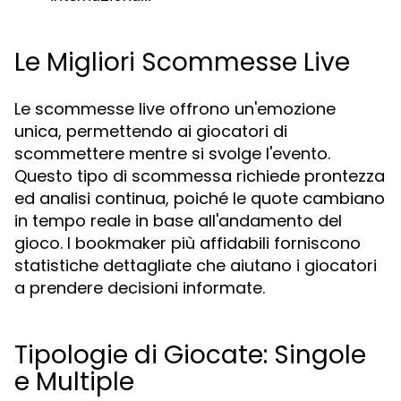
Le Migliori Scommesse Live
Le scommesse live offrono un'emozione
unica, permettendo ai giocatori di
scommettere mentre si svolge l'evento.
Questo tipo di scommessa richiede prontezza
ed analisi continua, poiché le quote cambiano
in tempo reale in base all'andamento del
gioco. I bookmaker più affidabili forniscono
statistiche dettagliate che aiutano i giocatori
a prendere decisioni informate.
Tipologie di Giocate: Singole
e Multiple