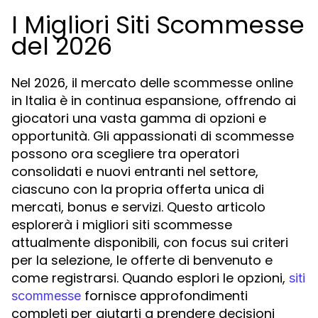
I Migliori Siti Scommesse
del 2026
Nel 2026, il mercato delle scommesse online
in Italia è in continua espansione, offrendo ai
giocatori una vasta gamma di opzioni e
opportunità. Gli appassionati di scommesse
possono ora scegliere tra operatori
consolidati e nuovi entranti nel settore,
ciascuno con la propria offerta unica di
mercati, bonus e servizi. Questo articolo
esplorerà i migliori siti scommesse
attualmente disponibili, con focus sui criteri
per la selezione, le offerte di benvenuto e
come registrarsi. Quando esplori le opzioni,
siti
fornisce approfondimenti
scommesse
completi per aiutarti a prendere decisioni