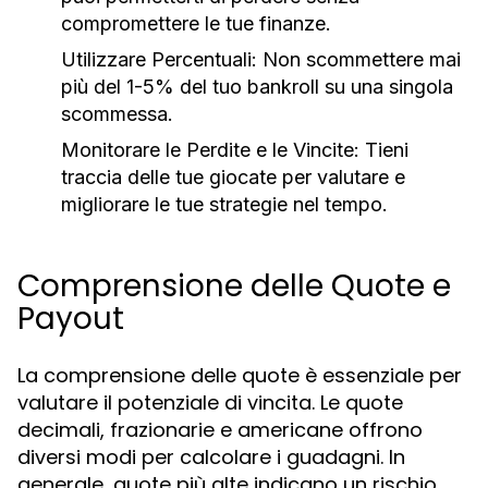
compromettere le tue finanze.
Utilizzare Percentuali:
Non scommettere mai
più del 1-5% del tuo bankroll su una singola
scommessa.
Monitorare le Perdite e le Vincite:
Tieni
traccia delle tue giocate per valutare e
migliorare le tue strategie nel tempo.
Comprensione delle Quote e
Payout
La comprensione delle quote è essenziale per
valutare il potenziale di vincita. Le quote
decimali, frazionarie e americane offrono
diversi modi per calcolare i guadagni. In
generale, quote più alte indicano un rischio