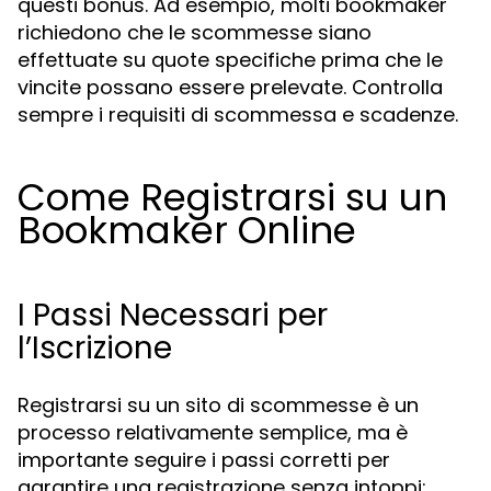
questi bonus. Ad esempio, molti bookmaker
richiedono che le scommesse siano
effettuate su quote specifiche prima che le
vincite possano essere prelevate. Controlla
sempre i requisiti di scommessa e scadenze.
Come Registrarsi su un
Bookmaker Online
I Passi Necessari per
l’Iscrizione
Registrarsi su un sito di scommesse è un
processo relativamente semplice, ma è
importante seguire i passi corretti per
garantire una registrazione senza intoppi: