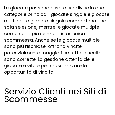
Le giocate possono essere suddivise in due
categorie principali: giocate singole e giocate
multiple. Le giocate singole comportano una
sola selezione, mentre le giocate multiple
combinano più selezioni in un'unica
scommessa. Anche se le giocate multiple
sono più rischiose, offrono vincite
potenzialmente maggiori se tutte le scelte
sono corrette. La gestione attenta delle
giocate è vitale per massimizzare le
opportunità di vincita.
Servizio Clienti nei Siti di
Scommesse