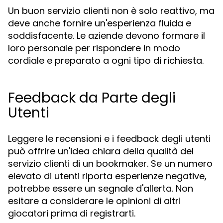
Un buon servizio clienti non è solo reattivo, ma
deve anche fornire un'esperienza fluida e
soddisfacente. Le aziende devono formare il
loro personale per rispondere in modo
cordiale e preparato a ogni tipo di richiesta.
Feedback da Parte degli
Utenti
Leggere le recensioni e i feedback degli utenti
può offrire un'idea chiara della qualità del
servizio clienti di un bookmaker. Se un numero
elevato di utenti riporta esperienze negative,
potrebbe essere un segnale d'allerta. Non
esitare a considerare le opinioni di altri
giocatori prima di registrarti.