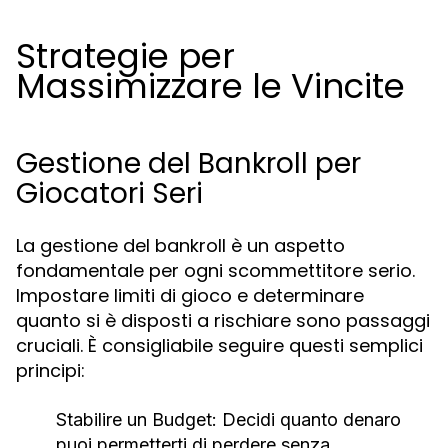
Strategie per
Massimizzare le Vincite
Gestione del Bankroll per
Giocatori Seri
La gestione del bankroll è un aspetto
fondamentale per ogni scommettitore serio.
Impostare limiti di gioco e determinare
quanto si è disposti a rischiare sono passaggi
cruciali. È consigliabile seguire questi semplici
principi:
Stabilire un Budget:
Decidi quanto denaro
puoi permetterti di perdere senza