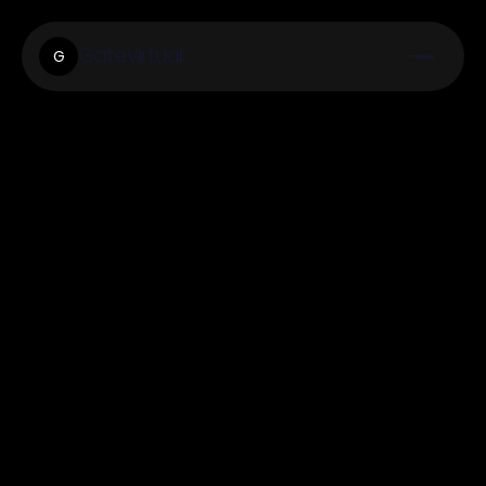
Gatevirtual
G