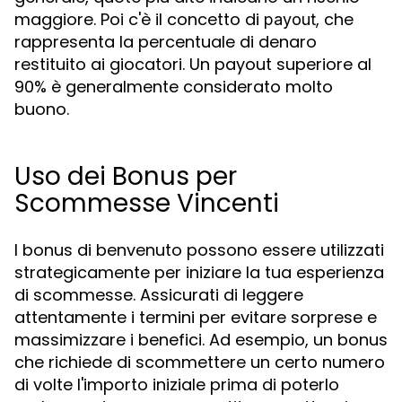
maggiore. Poi c'è il concetto di
, che
payout
rappresenta la percentuale di denaro
restituito ai giocatori. Un payout superiore al
90% è generalmente considerato molto
buono.
Uso dei Bonus per
Scommesse Vincenti
I bonus di benvenuto possono essere utilizzati
strategicamente per iniziare la tua esperienza
di scommesse. Assicurati di leggere
attentamente i termini per evitare sorprese e
massimizzare i benefici. Ad esempio, un bonus
che richiede di scommettere un certo numero
di volte l'importo iniziale prima di poterlo