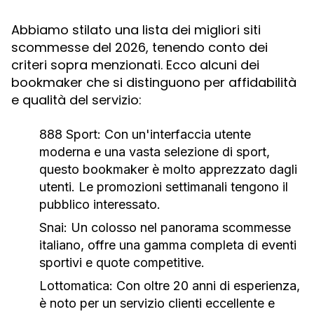
Abbiamo stilato una lista dei migliori siti
scommesse del 2026, tenendo conto dei
criteri sopra menzionati. Ecco alcuni dei
bookmaker che si distinguono per affidabilità
e qualità del servizio:
888 Sport:
Con un'interfaccia utente
moderna e una vasta selezione di sport,
questo bookmaker è molto apprezzato dagli
utenti. Le promozioni settimanali tengono il
pubblico interessato.
Snai:
Un colosso nel panorama scommesse
italiano, offre una gamma completa di eventi
sportivi e quote competitive.
Lottomatica:
Con oltre 20 anni di esperienza,
è noto per un servizio clienti eccellente e