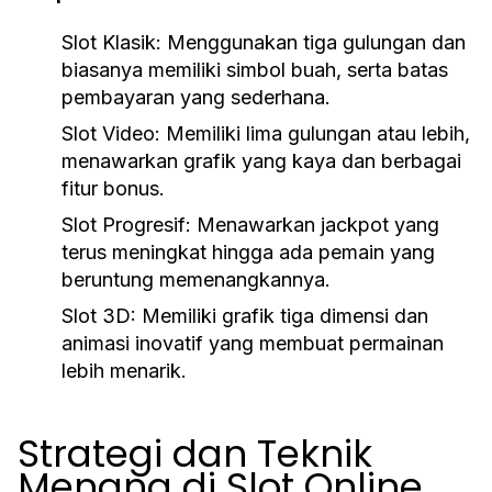
Slot Klasik:
Menggunakan tiga gulungan dan
biasanya memiliki simbol buah, serta batas
pembayaran yang sederhana.
Slot Video:
Memiliki lima gulungan atau lebih,
menawarkan grafik yang kaya dan berbagai
fitur bonus.
Slot Progresif:
Menawarkan jackpot yang
terus meningkat hingga ada pemain yang
beruntung memenangkannya.
Slot 3D:
Memiliki grafik tiga dimensi dan
animasi inovatif yang membuat permainan
lebih menarik.
Strategi dan Teknik
Menang di Slot Online