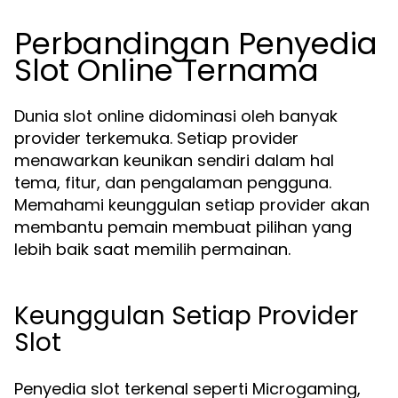
Perbandingan Penyedia
Slot Online Ternama
Dunia slot online didominasi oleh banyak
provider terkemuka. Setiap provider
menawarkan keunikan sendiri dalam hal
tema, fitur, dan pengalaman pengguna.
Memahami keunggulan setiap provider akan
membantu pemain membuat pilihan yang
lebih baik saat memilih permainan.
Keunggulan Setiap Provider
Slot
Penyedia slot terkenal seperti Microgaming,