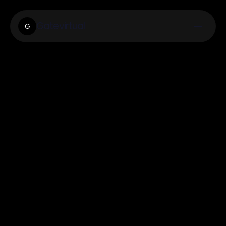
Gatevirtual
G