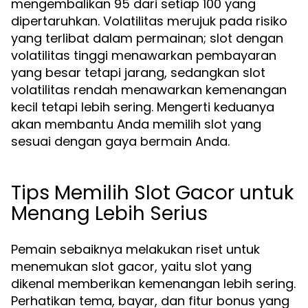
mengembalikan 95 dari setiap 100 yang
dipertaruhkan. Volatilitas merujuk pada risiko
yang terlibat dalam permainan; slot dengan
volatilitas tinggi menawarkan pembayaran
yang besar tetapi jarang, sedangkan slot
volatilitas rendah menawarkan kemenangan
kecil tetapi lebih sering. Mengerti keduanya
akan membantu Anda memilih slot yang
sesuai dengan gaya bermain Anda.
Tips Memilih Slot Gacor untuk
Menang Lebih Serius
Pemain sebaiknya melakukan riset untuk
menemukan slot gacor, yaitu slot yang
dikenal memberikan kemenangan lebih sering.
Perhatikan tema, bayar, dan fitur bonus yang