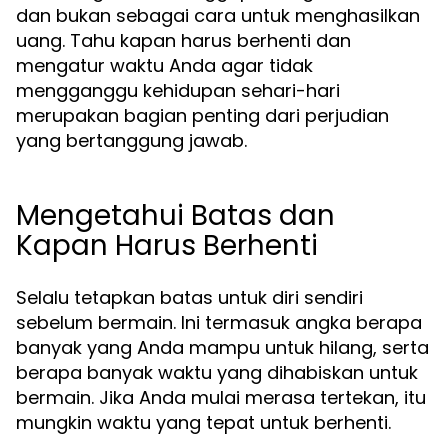
dan bukan sebagai cara untuk menghasilkan
uang. Tahu kapan harus berhenti dan
mengatur waktu Anda agar tidak
mengganggu kehidupan sehari-hari
merupakan bagian penting dari perjudian
yang bertanggung jawab.
Mengetahui Batas dan
Kapan Harus Berhenti
Selalu tetapkan batas untuk diri sendiri
sebelum bermain. Ini termasuk angka berapa
banyak yang Anda mampu untuk hilang, serta
berapa banyak waktu yang dihabiskan untuk
bermain. Jika Anda mulai merasa tertekan, itu
mungkin waktu yang tepat untuk berhenti.