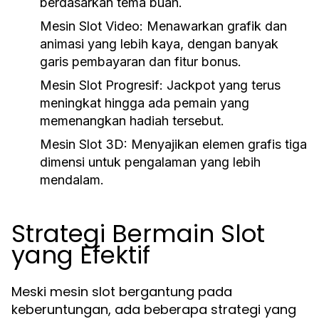
berdasarkan tema buah.
Mesin Slot Video:
Menawarkan grafik dan
animasi yang lebih kaya, dengan banyak
garis pembayaran dan fitur bonus.
Mesin Slot Progresif:
Jackpot yang terus
meningkat hingga ada pemain yang
memenangkan hadiah tersebut.
Mesin Slot 3D:
Menyajikan elemen grafis tiga
dimensi untuk pengalaman yang lebih
mendalam.
Strategi Bermain Slot
yang Efektif
Meski mesin slot bergantung pada
keberuntungan, ada beberapa strategi yang