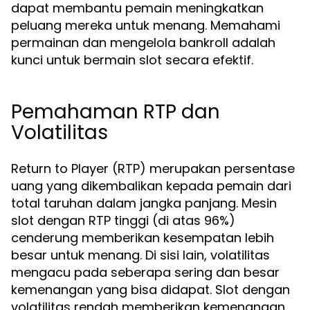
dapat membantu pemain meningkatkan
peluang mereka untuk menang. Memahami
permainan dan mengelola bankroll adalah
kunci untuk bermain slot secara efektif.
Pemahaman RTP dan
Volatilitas
Return to Player (RTP) merupakan persentase
uang yang dikembalikan kepada pemain dari
total taruhan dalam jangka panjang. Mesin
slot dengan RTP tinggi (di atas 96%)
cenderung memberikan kesempatan lebih
besar untuk menang. Di sisi lain, volatilitas
mengacu pada seberapa sering dan besar
kemenangan yang bisa didapat. Slot dengan
volatilitas rendah memberikan kemenangan