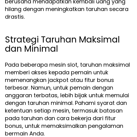
berusaha mendapatkan kembali uang yang
hilang dengan meningkatkan taruhan secara
drastis.
Strategi Taruhan Maksimal
dan Minimal
Pada beberapa mesin slot, taruhan maksimal
memberi akses kepada pemain untuk
memenangkan jackpot atau fitur bonus
terbesar. Namun, untuk pemain dengan
anggaran terbatas, lebih bijak untuk memulai
dengan taruhan minimal. Pahami syarat dan
ketentuan setiap mesin, termasuk batasan
pada taruhan dan cara bekerja dari fitur
bonus, untuk memaksimalkan pengalaman
bermain Anda.