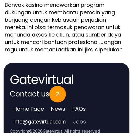
Banyak kasino menawarkan program
dukungan untuk membantu pemain yang
berjuang dengan kebiasaan perjudian
mereka. Ini bisa termasuk penawaran untuk
menunda akses ke akun, atau sumber daya
untuk mencari bantuan profesional. Jangan
ragu untuk memanfaatkan ini jika diperlukan.
Gatevirtual
Contact us
Home Page
News
FAQs
Jobs
info
@
gatevirtual.com
Copyright
©
2026
Gatevirtual
.
All rights reserved