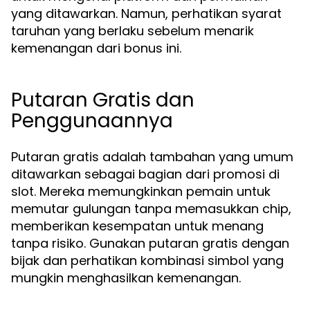
yang ditawarkan. Namun, perhatikan syarat
taruhan yang berlaku sebelum menarik
kemenangan dari bonus ini.
Putaran Gratis dan
Penggunaannya
Putaran gratis adalah tambahan yang umum
ditawarkan sebagai bagian dari promosi di
slot. Mereka memungkinkan pemain untuk
memutar gulungan tanpa memasukkan chip,
memberikan kesempatan untuk menang
tanpa risiko. Gunakan putaran gratis dengan
bijak dan perhatikan kombinasi simbol yang
mungkin menghasilkan kemenangan.