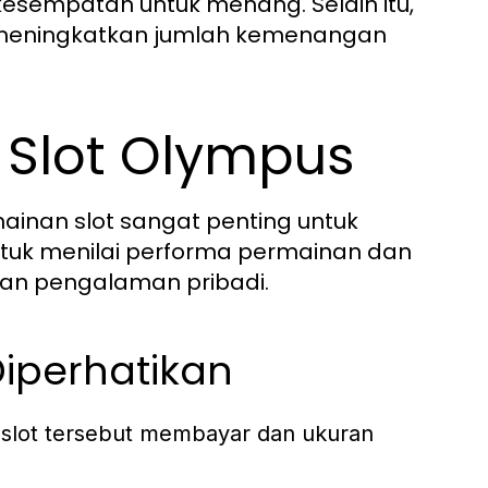
esempatan untuk menang. Selain itu,
 meningkatkan jumlah kemenangan
 Slot Olympus
inan slot sangat penting untuk
ntuk menilai performa permainan dan
dan pengalaman pribadi.
Diperhatikan
 slot tersebut membayar dan ukuran