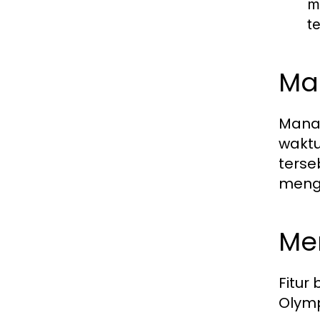
m
t
Ma
Manaj
waktu
ters
mengh
Me
Fitur
Olymp