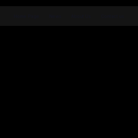
Home Page
News
About Us
Contact us