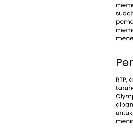
memu
sudah
pema
memah
mene
Pe
RTP, 
taruh
Olymp
diban
untuk
menin