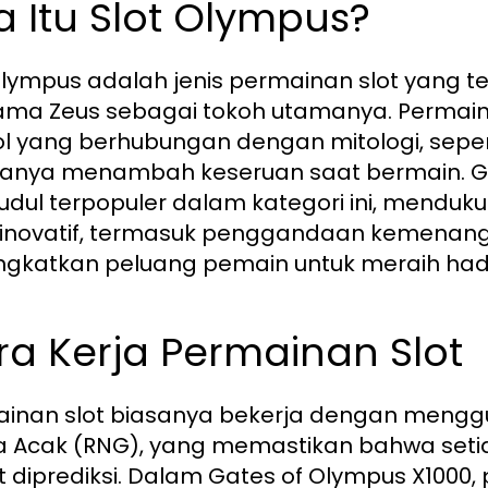
 Itu Slot Olympus?
Olympus adalah jenis permainan slot yang t
ama Zeus sebagai tokoh utamanya. Permainan
l yang berhubungan dengan mitologi, sepert
nya menambah keseruan saat bermain. Gat
judul terpopuler dalam kategori ini, men
inovatif, termasuk penggandaan kemenang
gkatkan peluang pemain untuk meraih had
a Kerja Permainan Slot
inan slot biasanya bekerja dengan mengg
 Acak (RNG), yang memastikan bahwa setia
 diprediksi. Dalam Gates of Olympus X100