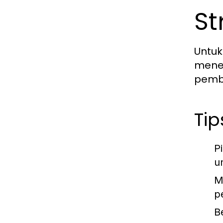
St
Untuk
mener
pemba
Ti
P
u
M
p
B