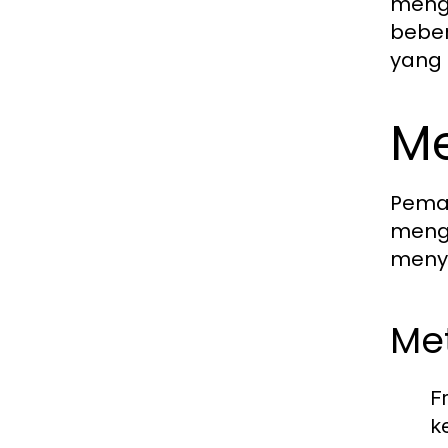
menge
bebe
yang 
Me
Pemah
menga
menye
Met
F
k