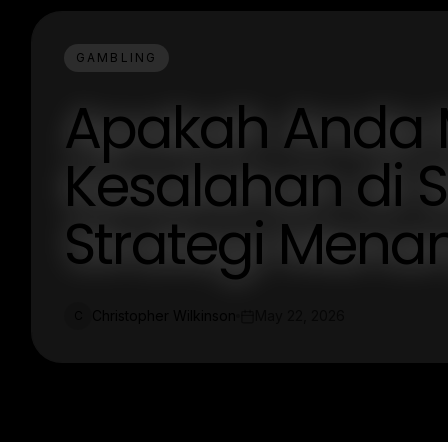
GAMBLING
Apakah Anda
Kesalahan di 
Strategi Menan
Christopher Wilkinson
May 22, 2026
C