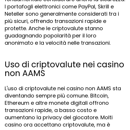
I portafogli elettronici come PayPal, Skrill e
Neteller sono generalmente considerati tra i
più sicuri, offrendo transazioni rapide e
protette. Anche le criptovalute stanno
guadagnando popolarità per il loro
anonimato e la velocità nelle transazioni.
Uso di criptovalute nei casino
non AAMS
L'uso di criptovalute nei casino non AAMS sta
diventando sempre più comune. Bitcoin,
Ethereum e altre monete digitali offrono
transazioni rapide, a basso costo e
aumentano la privacy del giocatore. Molti
casino ora accettano criptovalute, ma è