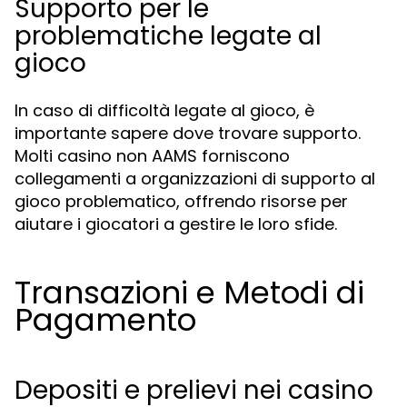
Supporto per le
problematiche legate al
gioco
In caso di difficoltà legate al gioco, è
importante sapere dove trovare supporto.
Molti casino non AAMS forniscono
collegamenti a organizzazioni di supporto al
gioco problematico, offrendo risorse per
aiutare i giocatori a gestire le loro sfide.
Transazioni e Metodi di
Pagamento
Depositi e prelievi nei casino