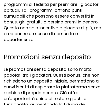
programmi di fedeltà per premiare i giocatori
abituali. Tali programmi offrono punti
cumulabili che possono essere convertiti in
bonus, giri gratuiti, o persino premi in denaro.
Questo non solo incentiva a giocare di più, ma
crea anche un senso di comunità e
appartenenza.
Promozioni senza deposito
Le promozioni senza deposito sono molto
popolari tra i giocatori. Questi bonus, che non
richiedono un deposito iniziale, permettono ai
nuovi iscritti di esplorare la piattaforma senza
rischiare il proprio denaro. Ciò offre
un'opportunità unica di testare giochi e
funzionalità, aumentando la fiducia del