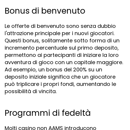
Bonus di benvenuto
Le offerte di benvenuto sono senza dubbio
l'attrazione principale per i nuovi giocatori.
Questi bonus, solitamente sotto forma di un
incremento percentuale sul primo deposito,
permettono ai partecipanti di iniziare la loro
avventura di gioco con un capitale maggiore.
Ad esempio, un bonus del 200% su un
deposito iniziale significa che un giocatore
può triplicare i propri fondi, aumentando le
possibilità di vincita.
Programmi di fedeltà
Molti casino non AAMS introducono