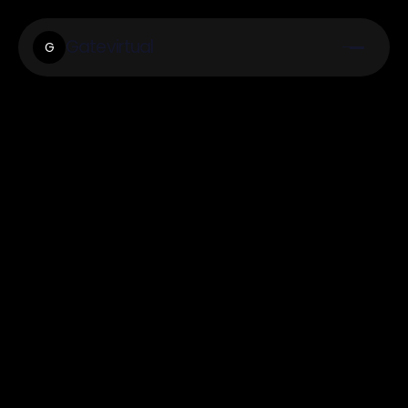
Gatevirtual
G