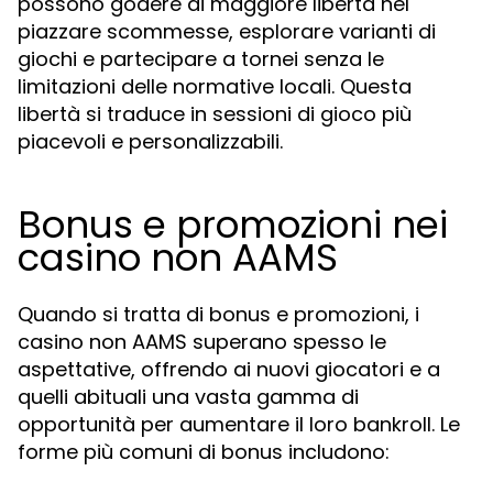
possono godere di maggiore libertà nel
piazzare scommesse, esplorare varianti di
giochi e partecipare a tornei senza le
limitazioni delle normative locali. Questa
libertà si traduce in sessioni di gioco più
piacevoli e personalizzabili.
Bonus e promozioni nei
casino non AAMS
Quando si tratta di bonus e promozioni, i
casino non AAMS superano spesso le
aspettative, offrendo ai nuovi giocatori e a
quelli abituali una vasta gamma di
opportunità per aumentare il loro bankroll. Le
forme più comuni di bonus includono: