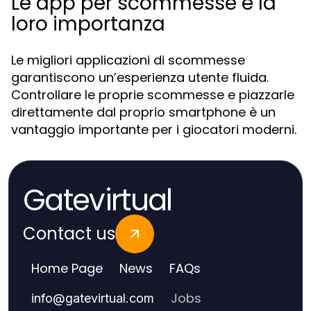
Le app per scommesse e la
loro importanza
Le migliori applicazioni di scommesse
garantiscono un’esperienza utente fluida.
Controllare le proprie scommesse e piazzarle
direttamente dal proprio smartphone è un
vantaggio importante per i giocatori moderni.
Gatevirtual
Contact us
Home Page
News
FAQs
Jobs
info
@
gatevirtual.com