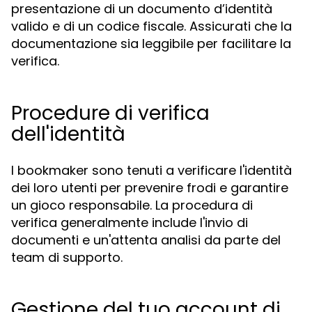
presentazione di un documento d’identità
valido e di un codice fiscale. Assicurati che la
documentazione sia leggibile per facilitare la
verifica.
Procedure di verifica
dell'identità
I bookmaker sono tenuti a verificare l'identità
dei loro utenti per prevenire frodi e garantire
un gioco responsabile. La procedura di
verifica generalmente include l'invio di
documenti e un'attenta analisi da parte del
team di supporto.
Gestione del tuo account di