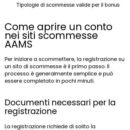
Tipologie di scommesse valide per il bonus
Come aprire un conto
nei siti scommesse
AAMS
Per iniziare a scommettere, la registrazione su
un sito di scommesse è il primo passo. Il
processo è generalmente semplice e può
essere completato in pochi minuti.
Documenti necessari per la
registrazione
La registrazione richiede di solito la