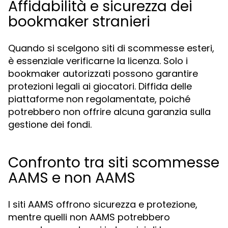
Affidabilità e sicurezza dei
bookmaker stranieri
Quando si scelgono siti di scommesse esteri,
è essenziale verificarne la licenza. Solo i
bookmaker autorizzati possono garantire
protezioni legali ai giocatori. Diffida delle
piattaforme non regolamentate, poiché
potrebbero non offrire alcuna garanzia sulla
gestione dei fondi.
Confronto tra siti scommesse
AAMS e non AAMS
I siti AAMS offrono sicurezza e protezione,
mentre quelli non AAMS potrebbero