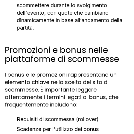
scommettere durante lo svolgimento
dell'evento, con quote che cambiano
dinamicamente in base all’andamento della
partita.
Promozioni e bonus nelle
piattaforme di scommesse
I bonus e le promozioni rappresentano un
elemento chiave nella scelta del sito di
scommesse. È importante leggere
attentamente i termini legati ai bonus, che
frequentemente includono:
Requisiti di scommessa (rollover)
Scadenze per l'utilizzo dei bonus