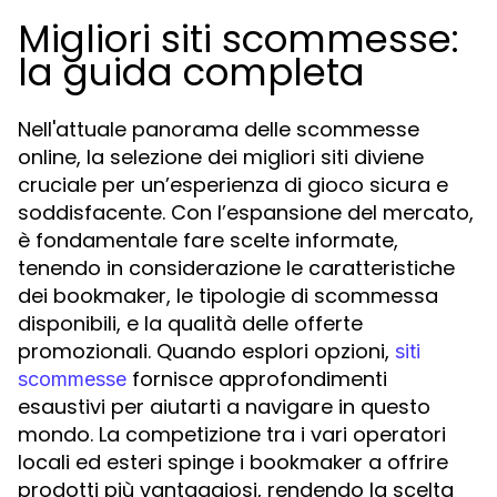
Migliori siti scommesse:
la guida completa
Nell'attuale panorama delle scommesse
online, la selezione dei migliori siti diviene
cruciale per un’esperienza di gioco sicura e
soddisfacente. Con l’espansione del mercato,
è fondamentale fare scelte informate,
tenendo in considerazione le caratteristiche
dei bookmaker, le tipologie di scommessa
disponibili, e la qualità delle offerte
promozionali. Quando esplori opzioni,
siti
fornisce approfondimenti
scommesse
esaustivi per aiutarti a navigare in questo
mondo. La competizione tra i vari operatori
locali ed esteri spinge i bookmaker a offrire
prodotti più vantaggiosi, rendendo la scelta