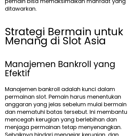
pemain bisa memaksimalkan manfaat yang
ditawarkan.
Strategi Bermain untuk
Menang di Slot Asia
Manajemen Bankroll yang
Efektif
Manajemen bankroll adalah kunci dalam
permainan slot. Pemain harus menentukan
anggaran yang jelas sebelum mulai bermain
dan mematuhi batas tersebut. Ini membantu
mencegah kerugian yang berlebihan dan
menjaga permainan tetap menyenangkan.
Sebaiknya hindari mengejar kerugian, dan