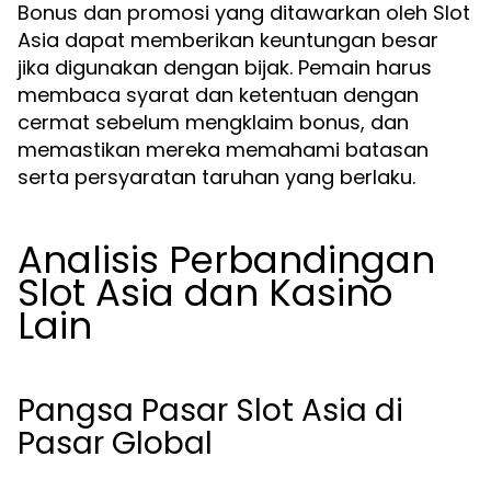
Bonus dan promosi yang ditawarkan oleh Slot
Asia dapat memberikan keuntungan besar
jika digunakan dengan bijak. Pemain harus
membaca syarat dan ketentuan dengan
cermat sebelum mengklaim bonus, dan
memastikan mereka memahami batasan
serta persyaratan taruhan yang berlaku.
Analisis Perbandingan
Slot Asia dan Kasino
Lain
Pangsa Pasar Slot Asia di
Pasar Global