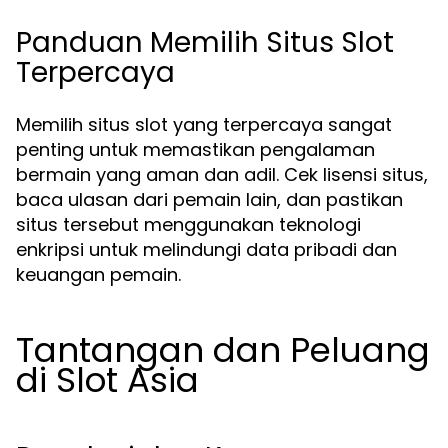
Panduan Memilih Situs Slot
Terpercaya
Memilih situs slot yang terpercaya sangat
penting untuk memastikan pengalaman
bermain yang aman dan adil. Cek lisensi situs,
baca ulasan dari pemain lain, dan pastikan
situs tersebut menggunakan teknologi
enkripsi untuk melindungi data pribadi dan
keuangan pemain.
Tantangan dan Peluang
di Slot Asia